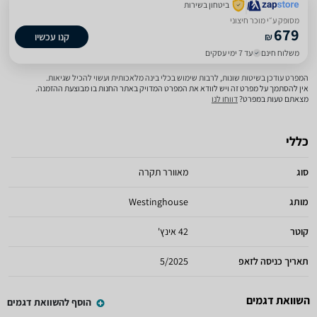
ביטחון בשירות
מסופק ע״י מוכר חיצוני
679
₪
קנו עכשיו
משלוח חינם
עד 7 ימי עסקים
המפרט עודכן בשיטות שונות, לרבות שימוש בכלי בינה מלאכותית ועשוי להכיל שגיאות.
אין להסתמך על מפרט זה ויש לוודא את המפרט המדויק באתר החנות בו מבוצעת ההזמנה.
מצאתם טעות במפרט?
דווחו לנו
כללי
סוג
מאוורר תקרה
מותג
Westinghouse
קוטר
42 אינץ'
תאריך כניסה לזאפ
5/2025
השוואת דגמים
הוסף להשוואת דגמים