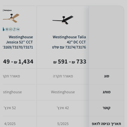
Westinghouse
Westinghouse Talia
Jessica 52'' CCT
42" DC CCT
73174/73176 עם שלט
73169/73170/73171
28W עם שלט בגימור עץ
- 1,149
1,434
- 591
733
₪
₪
₪
סוג
מאוורר תקרה
מאוורר תקרה
מותג
Westinghouse
estinghouse
קוטר
42 אינץ'
52 אינץ'
תאריך כניסה לזאפ
5/2025
4/2025