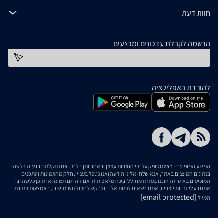
חוות דעת
הרשמה לקבלת עדכונים ומבצעים
כתובת דוא''ל
להורדת האפליקציה
המידע המופיע ב- zap מסופק על ידי החנויות עצמן ובאחריותן בלבד. אם נתקלתם בבעיה כלשהי
בנתונים המוצגים באתר, אנא שלחו אלינו הודעה ואנו נטפל בעניין. חלק מהתמונות והתכנים
המופיעים באתר זה הוכנו בעזרת מחוללי בינה מלאכותית. אם זיהיתם תמונה או תוכן כלשהו בו
אתם בעלי זכויות יוצרים, אתם רשאים לפנות אלינו ולבקש לחדול משימוש בו, באמצעות כתובת
[email protected]
המייל