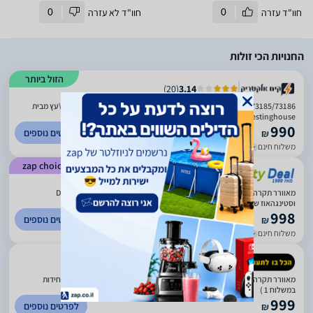
חוו"ד עזרה
0
חוו"ד לא עזרה
0
החנויות הכי זולות
הזול ביותר
)
20
(
3.14
73185/73186 Montana 28W מאוורר תקרה מנוע DC עם שלט "42 צבע לבן\עץ מבית
Westinghouse
990
לפרטים נוספים
₪
משלוח חינם
עד 7 ימי עסקים
zap choice
)
3042
(
4.64
מאוורר תקרה WESTINGHOUSE MONTANA 73185 בקוטר 42 אינץ' מנוע DC
וסטינגהאוז שחור מט עם שלט | יבואן רשמי-משלוח מהיר
998
לפרטים נוספים
₪
משלוח חינם
עד 3 ימי עסקים
)
57
(
4.77
מאוורר תקרה 42" MONTANA מונטנה- צבע לבן - WESTINGHOUSE (עד 2 יחידות
במשלוח 1 )
999
לפרטים נוספים
₪