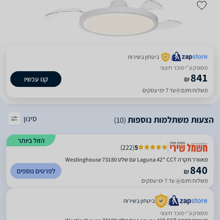
ביטחון בשירות
מסופק ע״י מוכר חיצוני
841
₪
קנו עכשיו
משלוח חינם
עד 7 ימי עסקים
סינון
הצעות משתלמות נוספות
(10)
הזול ביותר
)
222
(
5
‏מאוורר תקרה Laguna 42" CCT עם שלט 73180 Westinghouse
840
לפרטים נוספים
₪
משלוח חינם
עד 7 ימי עסקים
ביטחון בשירות
מסופק ע״י מוכר חיצוני