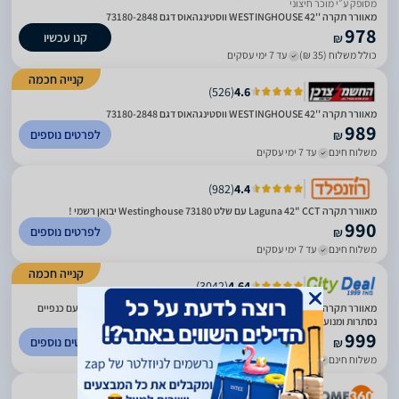
מסופק ע״י מוכר חיצוני
מאוורר תקרה ''42 WESTINGHOUSE ווסטינגהאוס דגם 73180-2848
978
קנו עכשיו
₪
כולל משלוח (35 ₪)
עד 7 ימי עסקים
קנייה חכמה
)
526
(
4.6
מאוורר תקרה ''42 WESTINGHOUSE ווסטינגהאוס דגם 73180-2848
989
לפרטים נוספים
₪
משלוח חינם
עד 7 ימי עסקים
)
982
(
4.4
מאוורר תקרה Laguna 42" CCT עם שלט 73180 Westinghouse יבואן רשמי !
990
לפרטים נוספים
₪
משלוח חינם
עד 7 ימי עסקים
קנייה חכמה
)
3042
(
4.64
מאוורר תקרה 42'' WESTINGHOUSE דגם Laguna 73180 ווסטינגהאוס לבן עם כנפיים
נסתרות ומנוע DC | יבואן רשמי-משלוח מהיר
999
לפרטים נוספים
₪
משלוח חינם
עד 3 ימי עסקים
)
56
(
0