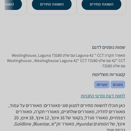
השוואת מחירים
השוואת מחירים
השוואת מ
שמות נוספים לדגם
‏מאוורר תקרה Laguna 42 " CCT עם שלט 73180 Westinghouse, Laguna
42" CCT עם שלט 73180 Westinghouse , Westinghouse Laguna 42" CCT
עם שלט 73180
קטגוריות משלימות
מזגנים
מטריות
לחוות דעת ופרטי החנויות
כאן תוכלו להשוות מחירים למגוון סוגי מאווררים: מאווררים על עמוד,
מאווררים לתליה, מאווררים שולחניים, מאווררי תקרה, מאווררים
רצפתיים, מאוורר מגדל, בקוטר של 16 אינץ', 12 אינץ', 18 אינץ, 20
אינץ', של המותגים Hyundai, מאוורר זק"ש ,Goldline ,Bluestar,
בריזה ועוד.