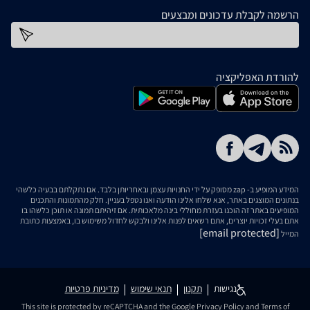
הרשמה לקבלת עדכונים ומבצעים
כתובת דוא''ל
להורדת האפליקציה
המידע המופיע ב- zap מסופק על ידי החנויות עצמן ובאחריותן בלבד. אם נתקלתם בבעיה כלשהי
בנתונים המוצגים באתר, אנא שלחו אלינו הודעה ואנו נטפל בעניין. חלק מהתמונות והתכנים
המופיעים באתר זה הוכנו בעזרת מחוללי בינה מלאכותית. אם זיהיתם תמונה או תוכן כלשהו בו
אתם בעלי זכויות יוצרים, אתם רשאים לפנות אלינו ולבקש לחדול משימוש בו, באמצעות כתובת
[email protected]
המייל
נגישות
תקנון
תנאי שימוש
מדיניות פרטיות
This site is protected by reCAPTCHA and the Google
Privacy Policy
and
Terms of