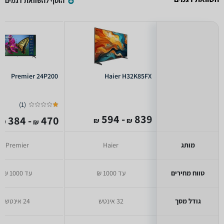
הוסף להשוואת דגמים
Premier 24P200
Haier H32K85FX
)
1
(
- 594
839
- 384
470
₪
₪
₪
₪
מותג
Haier
Premier
טווח מחירים
עד 1000 ₪
עד 1000 ₪
גודל מסך
32 אינטש
24 אינטש