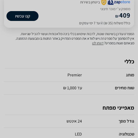
ביטחון בשירות
מסופק ע״י מוכר חיצוני
409
₪
קנו עכשיו
כולל משלוח (35 ₪)
עד 7 ימי עסקים
המפרט עודכן בשיטות שונות, לרבות שימוש בכלי בינה מלאכותית ועשוי להכיל שגיאות.
אין להסתמך על מפרט זה ויש לוודא את המפרט המדויק באתר החנות בו מבוצעת ההזמנה.
מצאתם טעות במפרט?
דווחו לנו
כללי
מותג
Premier
טווח מחירים
עד 1,000 ₪
מאפייני מפתח
גודל מסך
24 אינטש
טכנולוגיה
LED