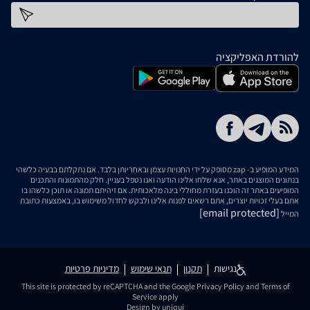
כתובת דוא''ל
להורדת האפליקציה
המידע המופיע ב- zap מסופק על ידי החנויות עצמן ובאחריותן בלבד. אם נתקלתם בבעיה כלשהי
בנתונים המוצגים באתר, אנא שלחו אלינו הודעה ואנו נטפל בעניין. חלק מהתמונות והתכנים
המופיעים באתר זה הוכנו בעזרת מחוללי בינה מלאכותית. אם זיהיתם תמונה או תוכן כלשהו בו
אתם בעלי זכויות יוצרים, אתם רשאים לפנות אלינו ולבקש לחדול משימוש בו, באמצעות כתובת
[email protected]
המייל
נגישות
תקנון
תנאי שימוש
מדיניות פרטיות
This site is protected by reCAPTCHA and the Google
Privacy Policy
and
Terms of
Service
apply
Design by uniqui