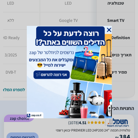
טכנולוגיה
LED
LED
Smart TV
Google TV
ללא
HD Ready
HD Ready
High Definition
תאריך כניסה לזאפ
7/2025
3/2025
ממיר דיגיטלי
לא זמין
DVB-T
למפרט המלא >>
למפרט המלא >
החנויות הכי זולות
zap choice
)
1078
(
4.51
טלוויזיה חכמה "24 PREMIER LED 24P200 יבואן רשמי
384
לפרטים נוספים
₪