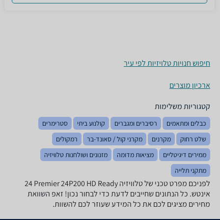
חיפוש חנויות טלויזיות לפי עיר
ארכיון מוצרים
קטגוריות משלימות
כבלים ומתאמים
רסיברים ומגברים
קולנוע ביתי
סטרימרים
שלט רחוק
מקרנים
מקרני קול / סאונד-בר
רמקולים
ממירים דיגיטליים
מציאות מדומה
מזנונים ושולחנות טלוויזיה
מתקני תלייה
לפניכם מפרט טכני של טלוויזיה Premier 24P200 HD Ready ‏24
‏אינטש. כל הנתונים שחייבים לדעת כדי לבחור נכון! זאפ השוואת
מחירים מציגים לכם את כל המידע שעוזר לכם להשוות.