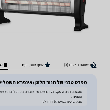
השוואת הצעות (3)
מפ
הוסף חוות דעת
מפרט טכני של ‏תנור הלוגן/אינפרא ‏חשמלי/ת ctro Hanan EL2402
ההזמנה.
מצאתם טעות במפרט?
דווחו לנו