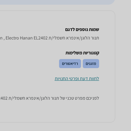
שמות נוספים לדגם
‏תנור הלוגן/אינפרא ‏חשמלי/ת Electro Hanan EL 2402, EL2402 Electro Hanan , Electro Hanan EL2402
קטגוריות משלימות
מזגנים
רדיאטורים
לחוות דעת ופרטי החנויות
לפניכם מפרט טכני של ‏תנור הלוגן/אינפרא ‏חשמלי/ת Electro Hanan EL2402. כל הנתונים שחייבים לדעת כדי לבחור נכון! זאפ השוואת מחירים מציגים לכם את כל המידע שעוזר לכם להשוות.