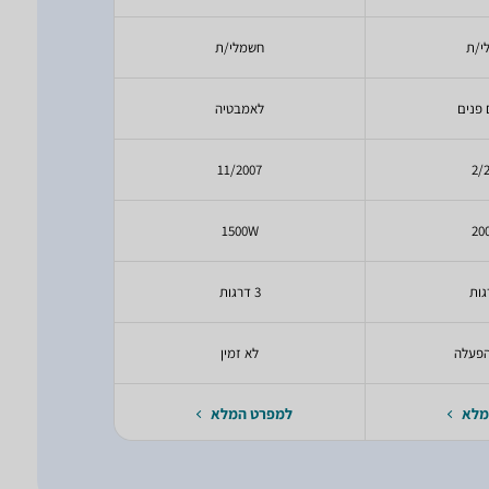
י/ת
חשמלי/ת
חשמ
 פנים
לאמבטיה
לחימ
25
11/2007
2/
0W
1500W
20
3 דרגות
2 דרגות
הפעלה
לא זמין
כפתור
מלא
למפרט המלא
למפרט 