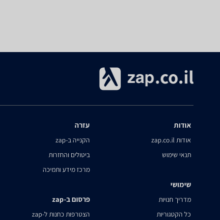
אודות
עזרה
אודות zap.co.il
הקנייה ב-zap
תנאי שימוש
ביטולים והחזרות
מרכז מידע ותמיכה
שימושי
פרסום ב-zap
מדריך חנויות
כל הקטגוריות
הצטרפות כחנות ל-zap