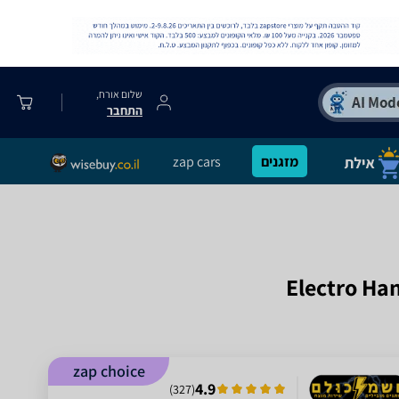
שלום אורח,
התחבר
מזגנים
zap cars
zap choice
4.9
)
327
(