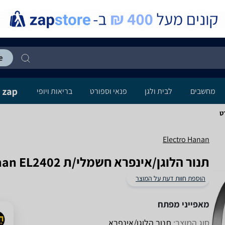
מחשבים
לבית ולגן
פנאי וספורט
בריאות ויופי
Electro Hanan
‏תנור הלוגן/אינפרא ‏חשמלי/ת Electro Hanan EL2402
הוספת חוות דעת על המוצר
מאפייני מפתח
סוג המוצר:
תנור הלוגן/אינפרא