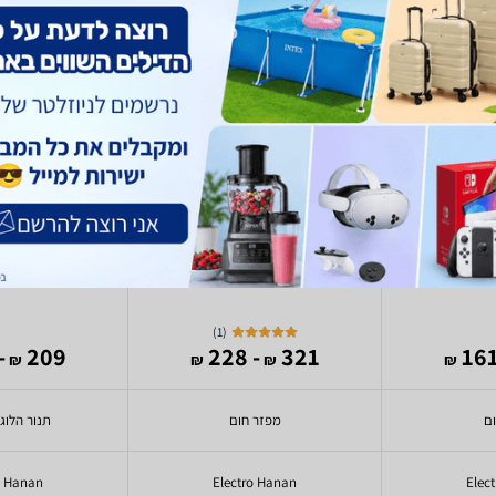
anan EL2402
Electro Hanan EL-22
Electro
)
1
(
199
209
- 228
321
₪
₪
₪
₪
ום
מפזר חום
תנור הלוג
o Hanan
Electro Hanan
Elec