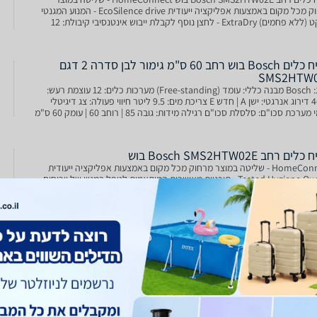
מרחוק מכל מקום באמצעות אפליקציה ייעודית EcoSilence drive - המנוע המגנטי
השקט (ללא פחמים) ExtraDry - לחצן נוסף לקבלת ייבוש אינטנסיבי קיבולת: 12
כלים צריכת מים: 9.5 ליטר פעולה שקטה
מדיח כלים Bosch בוש רחב 60 ס"מ גימור לבן סדרה 2 דגם
SMS2HTW
מותג: Bosch מבנה כללי: עומד (Free-standing) מערכות כלים: 12 עוצמת רעש:
46dB דירוג אנרגטי: ישן A | חדש E צריכת מים: 9.5 ליטר חיווי פעולה: צג דיגיטלי
קדמי מערכת סכו"ם: סלסלת סכו"ם רגילה מידות: גובה 85 | רוחב 60 | עומק 60 ס"מ
ם ‏רחב Bosch SMS2HTW02E בוש
HomeConnect - שליטה במוצר מרחוק מכל מקום באמצעות אפליקציה ייעודית
Tested Hygiene Quality - תוכניות מאושרות המותאמות לטפל במגוון של וירוסים
EcoSilence drive - המנוע המגנטי השקט (ללא פחמים) ExtraDry - לחצן נוסף
 ייבוש אינטנסיבי תוצרת פולין צבע: לבן Ho
ם ‏רחב Bosch SMS2HTW02E בוש
מדיח כלים BOSCH בוש SMS2HTW02E לבן רוחב 60 ס''מ | סדרה SERIES 2
HomeConnect - שליטה במוצר מרחוק מכל מקום באמצעות אפליקציה ייעודית
EcoSilence drive - המנוע המגנטי השקט (ללא פחמים) ExtraDry - לחצן נוסף
יבוש אינטנסיבי קיבולת: 12 מערכות כלים כו