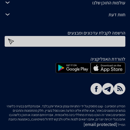
עולמות התוכן שלנו
חוות דעת
הרשמה לקבלת עדכונים ומבצעים
כתובת דוא''ל
להורדת האפליקציה
המידע המופיע ב- zap מסופק על ידי החנויות עצמן ובאחריותן בלבד. אם נתקלתם בבעיה כלשהי
בנתונים המוצגים באתר, אנא שלחו אלינו הודעה ואנו נטפל בעניין. חלק מהתמונות והתכנים
המופיעים באתר זה הוכנו בעזרת מחוללי בינה מלאכותית. אם זיהיתם תמונה או תוכן כלשהו בו
אתם בעלי זכויות יוצרים, אתם רשאים לפנות אלינו ולבקש לחדול משימוש בו, באמצעות כתובת
[email protected]
המייל