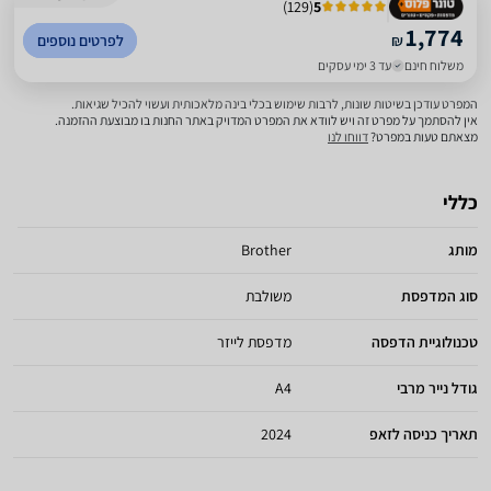
)
129
(
5
1,774
₪
לפרטים נוספים
משלוח חינם
עד 3 ימי עסקים
המפרט עודכן בשיטות שונות, לרבות שימוש בכלי בינה מלאכותית ועשוי להכיל שגיאות.
אין להסתמך על מפרט זה ויש לוודא את המפרט המדויק באתר החנות בו מבוצעת ההזמנה.
מצאתם טעות במפרט?
דווחו לנו
כללי
מותג
Brother
סוג המדפסת
משולבת
טכנולוגיית הדפסה
מדפסת לייזר
גודל נייר מרבי
A4
תאריך כניסה לזאפ
2024