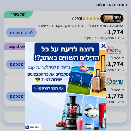
החנויות הכי זולות
הזול ביותר
)
129
(
5
MFC-L2980DW מדפסת לייזר מונו משולבת קומפקטית מקצועית A4
1,774
לפרטים נוספים
₪
משלוח חינם
עד 3 ימי עסקים
zap choice
)
1988
(
4.71
מדפסת ‏לייזר ‏משולבת Brother MFC-L2980DW
1,774
לפרטים נוספים
₪
משלוח חינם
עד 3 ימי עסקים
)
432
(
5
מדפסת לייזר מונו משולבת קומפקטית מקצועית MFC-L2980DW
1,775
לפרטים נוספים
₪
משלוח חינם
עד 4 ימי עסקים
להשוואת מחירים ב-17 חנויות נוספות