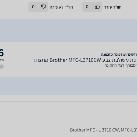
חוו"ד עזרה
0
חוו"ד לא עזרה
0
6
דשים / עודפים / מתצוגה
לבת צבע Brother MFC-L3710CW מתצוגה
משל
מצורף לצד התמונה