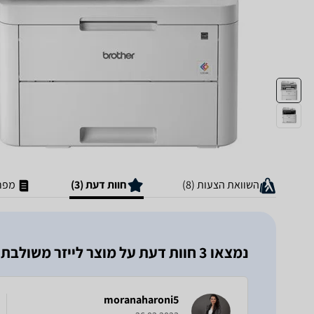
השוואת הצעות (8)
חוות דעת (3)
מפר
נמצאו 3 חוות דעת על מוצר ‏לייזר ‏משולבת Brother MFC-L3710CW
moranaharoni5