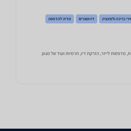
רי כריכה ולמינציה
דיו וטונרים
מדיה להדפסה
ם תוכלו למצוא מאות דגמים של מדפסות: מדפסות משולבות All in One, מדפסות רגילות, מדפסות לייזר, הזרקת דיו, תרמיות ועוד של מגוון