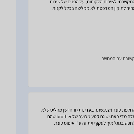
התקשרתי לשירות הלקוחות, על הפנים של שירות
 מחיר לתיקון המדפסת.לא ממליצה בכלל לקנות
תקשורת עם המחשב
החלפת טונר (שנעשתה בעדינות) והחיישן מחליט שלא
ניתן להשתמש באף טונר.גם כשהמדפסת עבדה היא עשתה בעיות כאלה מדי פעם.יש גם קטע מכוער של brother שהם
פש בגוגל איך לעקוף את זה ע"י איפוס טונר.