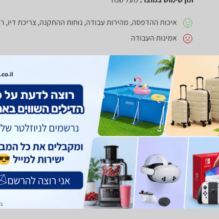
איכות ההדפסה, מהירות עבודה, נוחות ההתקנה, צריכת דיו,
אמינות העבודה
חוו"ד עזרה
1
חוו"ד לא עזרה
0
חוות דעת
סוס עבודהנרכשה לאחר ברדר קודמת שהחזיקה 10 שנים
מהירה
בנויה טוב ומאסיבית
צבעונית
קלה לתפעול
WIFI
לא מצאתי