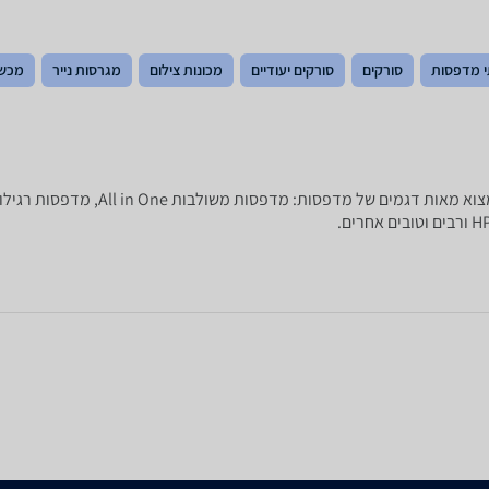
 מדפסות
סורקים
סורקים יעודיים
מכונות צילום
מגרסות נייר
מכשי
מחפשים מדפסת חדשה? ב-zap השוואת מחירי