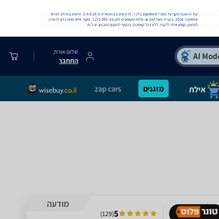
שלום אורח,
התחבר
מזגנים
zap cars
מודעה
5
)
129
(