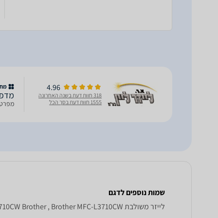
4.96
מחו
מדפסת משו
318 חוות דעת בשנה האחרונה
1555 חוות דעת בסך הכל
מפרט 
שמות נוספים לדגם
‏לייזר ‏משולבת Brother MFC - L 3710 CW, MFC-L3710CW Brother , Brother MFC-L3710CW