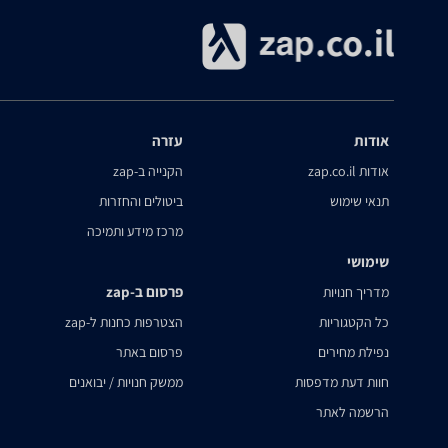
אודות
עזרה
אודות zap.co.il
הקנייה ב-zap
תנאי שימוש
ביטולים והחזרות
מרכז מידע ותמיכה
שימושי
פרסום ב-zap
מדריך חנויות
כל הקטגוריות
הצטרפות כחנות ל-zap
נפילת מחירים
פרסום באתר
חוות דעת מדפסות
ממשק חנויות / יבואנים
הרשמה לאתר