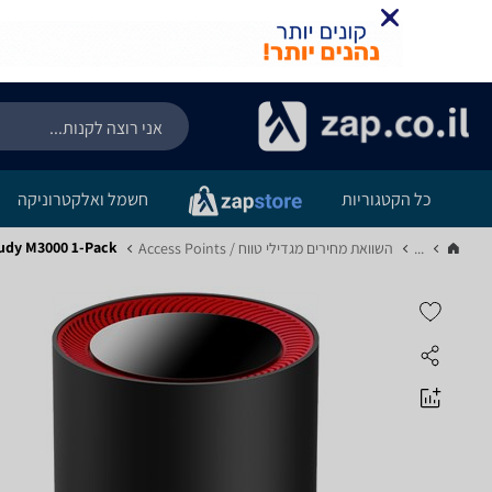
כל הקטגוריות
חשמל ואלקטרוניקה
Cudy M3000 1-Pack - מפ
...
השוואת מחירים מגדילי טווח / Access Points‏