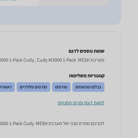
שמות נוספים לדגם
מערכת MESH ‏ M 3000 1 - Pack Cudy, M3000 1-Pack Cudy , Cudy M3000 1-Pack
קטגוריות משלימות
כבלים ומתאמים
מודמים
מודמים סלולריים
ראוטרים
לחוות דעת ופרטי החנויות
לפניכם מפרט טכני של מערכת MESH ‏ M3000 1-Pack Cudy. כל הנתונים שחייבים לדעת כדי לבחור נכון! זאפ השוואת מחירים מציגים לכם את כל המידע שעוזר לכם להשוות.