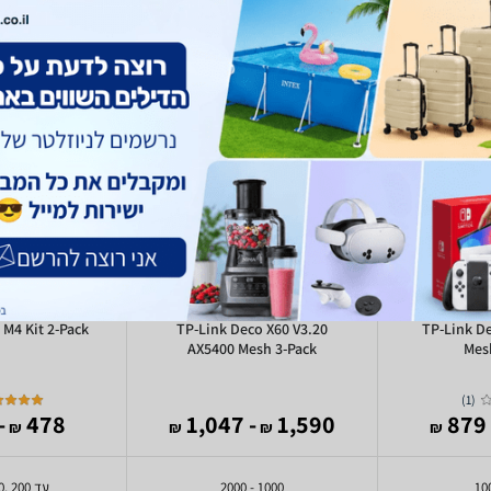
 M4 Kit 2-Pack
TP-Link Deco X60 V3.20
TP-Link D
AX5400 Mesh 3-Pack
Mes
)
1
(
200
478
- 1,047
1,590
-
₪
₪
₪
₪
1000 - 2000
עד 200 ,200 - 400