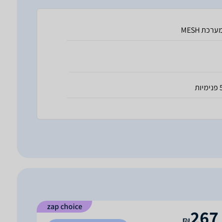
ערכת MESH
ימיות
zap choice
267
₪