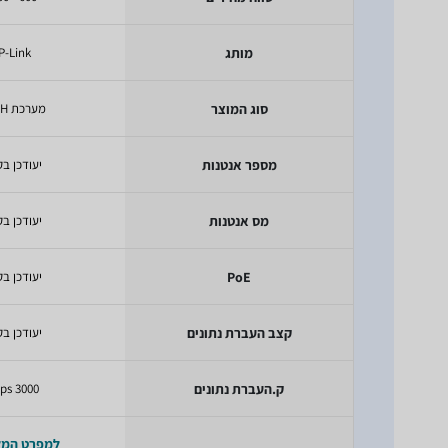
מותג
P-Link
סוג המוצר
מערכת MESH
מספר אנטנות
יעודכן בק
מס אנטנות
יעודכן בק
PoE
יעודכן בק
קצב העברת נתונים
יעודכן בק
ק.העברת נתונים
3000 Mbps
למפרט המ