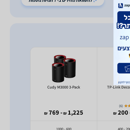
להשוואת מחירים ב- 7 חנויות נוספות
0 2-Pack
Cudy M3000 3-Pack
TP-Link Deco
)
6
(
825
- 769
1,225
- 
₪
₪
₪
₪
0 - 600
600 - 1000