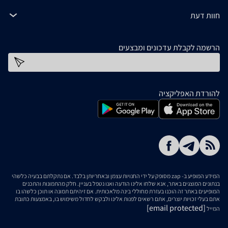
חוות דעת
הרשמה לקבלת עדכונים ומבצעים
כתובת דוא''ל
להורדת האפליקציה
המידע המופיע ב- zap מסופק על ידי החנויות עצמן ובאחריותן בלבד. אם נתקלתם בבעיה כלשהי
בנתונים המוצגים באתר, אנא שלחו אלינו הודעה ואנו נטפל בעניין. חלק מהתמונות והתכנים
המופיעים באתר זה הוכנו בעזרת מחוללי בינה מלאכותית. אם זיהיתם תמונה או תוכן כלשהו בו
אתם בעלי זכויות יוצרים, אתם רשאים לפנות אלינו ולבקש לחדול משימוש בו, באמצעות כתובת
[email protected]
המייל