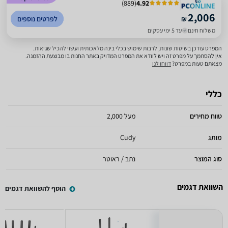
)
889
(
4.92
2,006
₪
לפרטים נוספים
משלוח חינם
עד 5 ימי עסקים
המפרט עודכן בשיטות שונות, לרבות שימוש בכלי בינה מלאכותית ועשוי להכיל שגיאות.
אין להסתמך על מפרט זה ויש לוודא את המפרט המדויק באתר החנות בו מבוצעת ההזמנה.
מצאתם טעות במפרט?
דווחו לנו
כללי
טווח מחירים
מעל 2,000
מותג
Cudy
סוג המוצר
נתב / ראוטר
השוואת דגמים
הוסף להשוואת דגמים