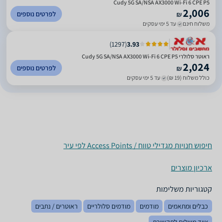
Cudy 5G SA/NSA AX3000 Wi-Fi 6 CPE P5
2,006
לפרטים נוספים
₪
משלוח חינם
עד 5 ימי עסקים
)
1297
(
3.93
ראוטר סלולרי Cudy 5G SA/NSA AX3000 Wi-Fi 6 CPE P5
2,024
לפרטים נוספים
₪
כולל משלוח (19 ₪)
עד 5 ימי עסקים
חיפוש חנויות מגדילי טווח / Access Points לפי עיר
ארכיון מוצרים
קטגוריות משלימות
כבלים ומתאמים
מודמים
מודמים סלולריים
ראוטרים / נתבים
ציוד משלים לתקשורת