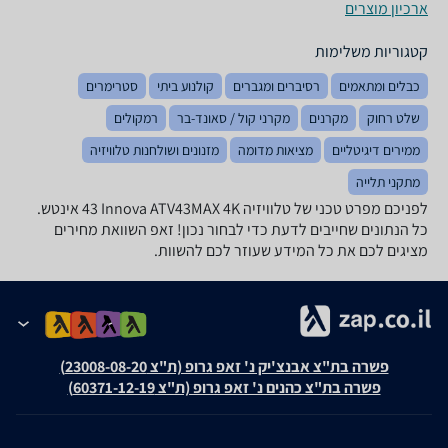
ארכיון מוצרים
קטגוריות משלימות
כבלים ומתאמים
רסיברים ומגברים
קולנוע ביתי
סטרימרים
שלט רחוק
מקרנים
מקרני קול / סאונד-בר
רמקולים
ממירים דיגיטליים
מציאות מדומה
מזנונים ושולחנות טלוויזיה
מתקני תלייה
לפניכם מפרט טכני של טלוויזיה Innova ATV43MAX 4K ‏43 ‏אינטש.
כל הנתונים שחייבים לדעת כדי לבחור נכון! זאפ השוואת מחירים
מציגים לכם את כל המידע שעוזר לכם להשוות.
פשרה בת"צ אבנצ'יק נ' זאפ גרופ (ת"צ 23008-08-20)
פשרה בת"צ כהנים נ' זאפ גרופ (ת"צ 60371-12-19)