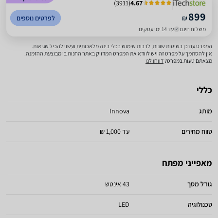
)
3911
(
4.67
899
₪
לפרטים נוספים
משלוח חינם
עד 14 ימי עסקים
המפרט עודכן בשיטות שונות, לרבות שימוש בכלי בינה מלאכותית ועשוי להכיל שגיאות.
אין להסתמך על מפרט זה ויש לוודא את המפרט המדויק באתר החנות בו מבוצעת ההזמנה.
מצאתם טעות במפרט?
דווחו לנו
כללי
מותג
Innova
טווח מחירים
עד 1,000 ₪
מאפייני מפתח
גודל מסך
43 אינטש
טכנולוגיה
LED