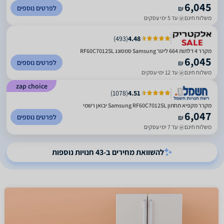
6,045
לפרטים נוספים
₪
משלוח חינם
עד 5 ימי עסקים
)
493
(
4.48
מקרר 4 דלתות 664 ליטר Samsung סמסונג RF60C7012SL
6,045
לפרטים נוספים
₪
משלוח חינם
עד 12 ימי עסקים
zap choice
)
1078
(
4.51
מקרר ‏מקפיא תחתון Samsung RF60C7012SL יבואן רשמי
6,047
לפרטים נוספים
₪
משלוח חינם
עד 7 ימי עסקים
להשוואת מחירים ב-43 חנויות נוספות