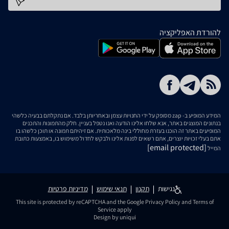
כתובת דוא''ל
להורדת האפליקציה
המידע המופיע ב- zap מסופק על ידי החנויות עצמן ובאחריותן בלבד. אם נתקלתם בבעיה כלשהי
בנתונים המוצגים באתר, אנא שלחו אלינו הודעה ואנו נטפל בעניין. חלק מהתמונות והתכנים
המופיעים באתר זה הוכנו בעזרת מחוללי בינה מלאכותית. אם זיהיתם תמונה או תוכן כלשהו בו
אתם בעלי זכויות יוצרים, אתם רשאים לפנות אלינו ולבקש לחדול משימוש בו, באמצעות כתובת
[email protected]
המייל
נגישות
תקנון
תנאי שימוש
מדיניות פרטיות
This site is protected by reCAPTCHA and the Google
Privacy Policy
and
Terms of
Service
apply
Design by uniqui