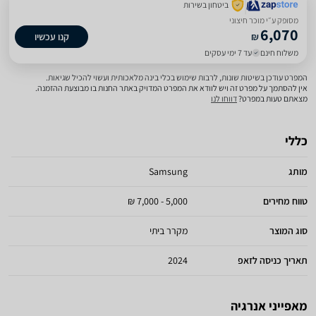
ביטחון בשירות
מסופק ע״י מוכר חיצוני
6,070
₪
קנו עכשיו
משלוח חינם
עד 7 ימי עסקים
המפרט עודכן בשיטות שונות, לרבות שימוש בכלי בינה מלאכותית ועשוי להכיל שגיאות.
אין להסתמך על מפרט זה ויש לוודא את המפרט המדויק באתר החנות בו מבוצעת ההזמנה.
מצאתם טעות במפרט?
דווחו לנו
כללי
מותג
Samsung
טווח מחירים
5,000 - 7,000 ₪
סוג המוצר
מקרר ביתי
תאריך כניסה לזאפ
2024
מאפייני אנרגיה