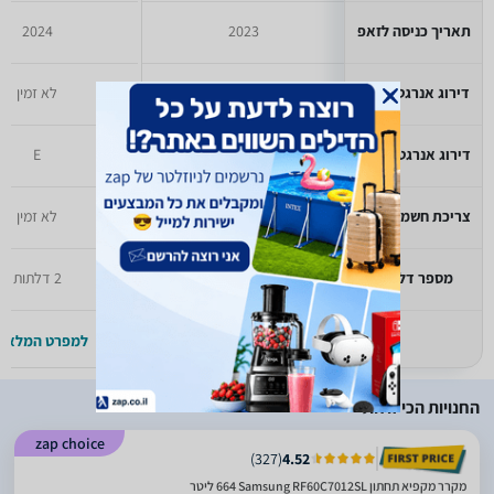
תאריך כניסה לזאפ
2023
2024
דירוג אנרגטי קודם
לא זמין
לא זמין
דירוג אנרגטי אירופאי
E
E
צריכת חשמל יומית
לא זמין
לא זמין
מספר דלתות
4 דלתות
2 דלתות
למפרט המלא >>
למפרט המלא >
החנויות הכי זולות
zap choice
)
327
(
4.52
מקרר ‏מקפיא תחתון Samsung RF60C7012SL ‏664 ‏ליטר