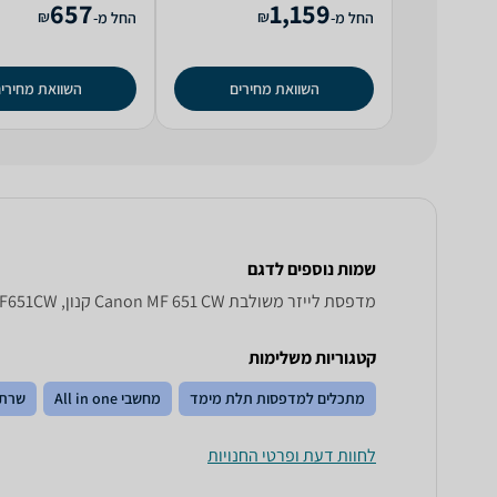
657
1,159
₪
₪
החל מ-
החל מ-
השוואת מחירים
השוואת מחירי
שמות נוספים לדגם
‏מדפסת לייזר ‏משולבת Canon MF 651 CW קנון, MF651CW קנון , קנון MF651CW
קטגוריות משלימות
מתכלים למדפסות תלת מימד
מחשבי All in one
שרתי
לחוות דעת ופרטי החנויות