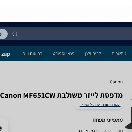
מחשבים
לבית ולגן
פנאי וספורט
בריאות ויופי
Canon
‏מדפסת לייזר ‏משולבת Canon MF651CW קנון
הוספת חוות דעת על המוצר
מאפייני מפתח
סוג המדפסת:
משולבת