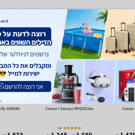
ify GX4040
Canon i-Sensys MF655Cdw
Canon
)
4
(
,330
1,833
- 1,348
1,680