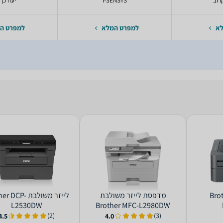
רוב
i-SENSYS
יעודכן 
לא
למפרט המלא
למפרט ה
ילה Brother
‏מדפסת לייזר ‏משולבת
‏לייזר ‏משולבת CP
L2530DW
Brother MFC-L2980DW
(2)
(3)
4.5
4.0