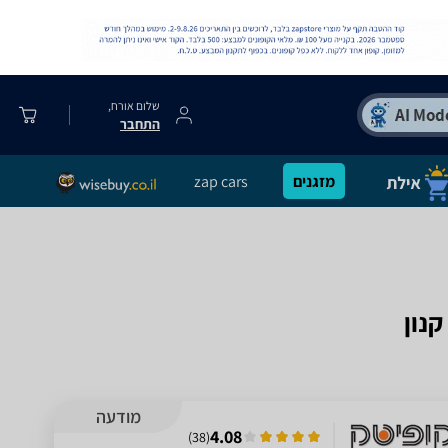
שלום אורח,
התחבר
מזגנים
zap cars
מודעה
4.08
)
38
(