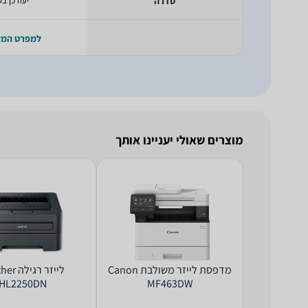
סדרה
יעודכן בק
למפרט המ
מוצרים שאולי יעניינו אותך
‏מדפסת לייזר ‏משולבת Canon
‏לייזר ‏רג
HL2250DN
MF463DW