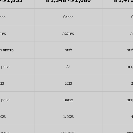
₪
₪
₪
₪
non
Canon
ת
משולבת
משול
יזר
לייזר
מדפסת הז
רוב
A4
יעודכן 
023
2023
רוב
צבעוני
יעודכן 
2023
1/2023
4