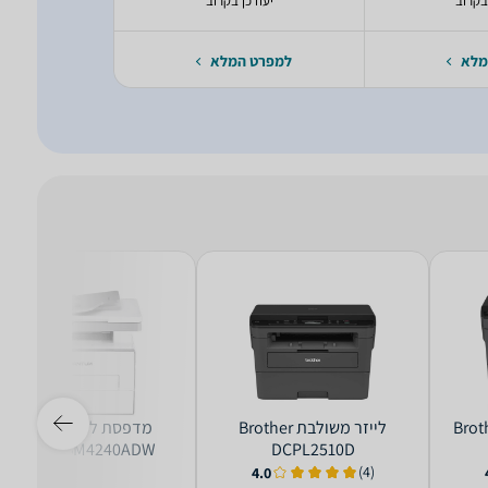
בקרוב
יעודכן בקרוב
יעודכ
מלא
למפרט המלא
למפרט 
Brother D-
‏לייזר ‏משולבת Brother
‏מדפסת לייזר ‏משולבת
Pantum BM4240ADW
DCPL2510D
(4)
4.0