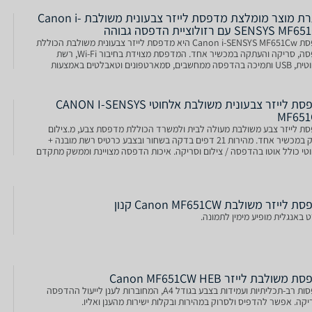
כותרת מוצר מומלצת מדפסת לייזר צבעונית משולבת Canon i-
SENSYS  עם רזולוציית הדפסה גבוהה
מדפסת Canon i-SENSYS MF651Cw היא מדפסת לייזר צבעונית משולבת הכוללת
הדפסה, סריקה והעתקה במכשיר אחד. המדפסת מצוידת בחיבור Wi-Fi, רשת
אלחוטית, USB ותמיכה בהדפסה ממחשבים, סמארטפונים וטאבלטים באמצעות
Apple AirPri ו-Canon PRINT Business. המדפסת מספקת
מדפסת לייזר צבעונית משולבת אלחוטי CANON I-SENSYS
MF65
ת לייזר צבע משולבת מעולה לבית ולמשרד הכוללת מדפסת צבע, מ.צילום
וסורק במכשיר אחד. מהירות 21 דפים בדקה בשחור ובצבע כרטיס רשת מובנה +
טי כולל אוטו בהדפסה / צילום וסריקה. איכות הדפסה מצויינת וממשק מתקדם
 מידות - (רוחב × עומק × גובה)- 451 מ"מ x
‏לייזר ‏משולבת Canon MF651CW קנון
 באנגלית מופיע מימין לתמונה.
משולבת לייזר Canon MF651CW HEB
מדפסות רב-תכליתיות ועמידות בצבע בגודל A4, המחוברות לענן לייעול ההדפסה
יקה. אפשר להדפיס ולסרוק במהירות ובקלות ישירות מהענן ואליו.