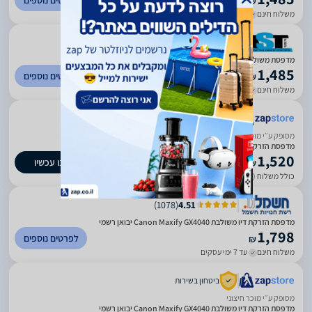
לפרטים נוספים
₪
משלוח חינם
עד 3 ימי עסקים
)
211
(
5
מדפסת משולבת ה.דיו Canon MAXIFY GX4040
1,485
לפרטים נוספים
₪
משלוח חינם
עד 3 ימי עסקים
ביטחון בשירות
מסופק ע״י מוכר חיצוני
מדפסת הזרקת דיו צבעונית אלחוטית Canon MAXIFY GX4040
1,520
קנו עכשיו
₪
כולל משלוח (35 ₪)
עד 7 ימי עסקים
)
1078
(
4.51
מדפסת ‏הזרקת דיו ‏משולבת Canon Maxify GX4040 יבואן רשמי
1,798
לפרטים נוספים
₪
משלוח חינם
עד 7 ימי עסקים
ביטחון בשירות
מסופק ע״י מוכר חיצוני
מדפסת ‏הזרקת דיו ‏משולבת Canon Maxify GX4040 יבואן רשמי