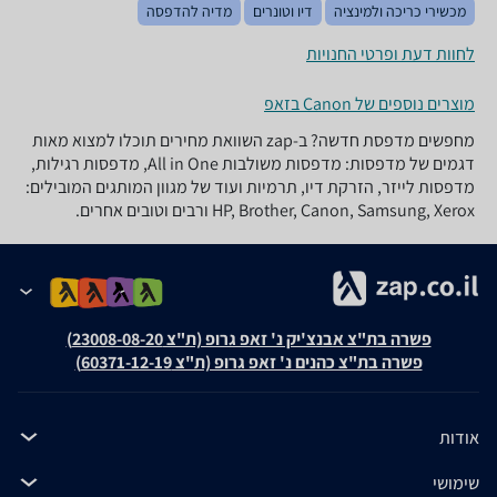
מכשירי כריכה ולמינציה
דיו וטונרים
מדיה להדפסה
לחוות דעת ופרטי החנויות
מוצרים נוספים של Canon בזאפ
מחפשים מדפסת חדשה? ב-zap השוואת מחירים תוכלו למצוא מאות
דגמים של מדפסות: מדפסות משולבות All in One, מדפסות רגילות,
מדפסות לייזר, הזרקת דיו, תרמיות ועוד של מגוון המותגים המובילים:
HP, Brother, Canon, Samsung, Xerox ורבים וטובים אחרים.
פשרה בת"צ אבנצ'יק נ' זאפ גרופ (ת"צ 23008-08-20)
פשרה בת"צ כהנים נ' זאפ גרופ (ת"צ 60371-12-19)
אודות
שימושי