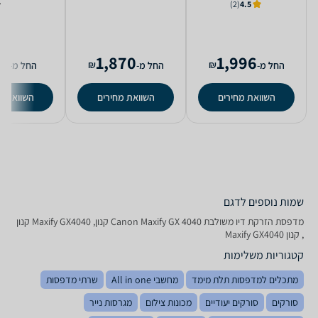
(2)
4.5
9
1,870
1,996
₪
₪
החל מ-
החל מ-
החל מ-
השוואת מחירים
השוואת מחירים
השוואת מ
שמות נוספים לדגם
‏מדפסת הזרקת דיו ‏משולבת Canon Maxify GX 4040 קנון, Maxify GX4040 קנון
, קנון Maxify GX4040
קטגוריות משלימות
מתכלים למדפסות תלת מימד
מחשבי All in one
שרתי מדפסות
סורקים
סורקים יעודיים
מכונות צילום
מגרסות נייר