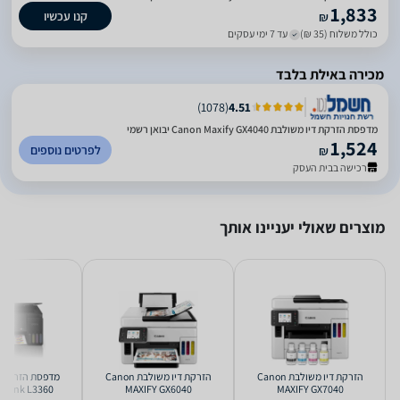
1,833
קנו עכשיו
₪
כולל משלוח (35 ₪)
עד 7 ימי עסקים
מכירה באילת בלבד
)
1078
(
4.51
מדפסת ‏הזרקת דיו ‏משולבת Canon Maxify GX4040 יבואן רשמי
1,524
לפרטים נוספים
₪
רכישה בבית העסק
מוצרים שאולי יעניינו אותך
‏הזרקת דיו ‏משולבת Canon
‏הזרקת דיו ‏משולבת Canon
oTank L3360
MAXIFY GX6040
MAXIFY GX7040