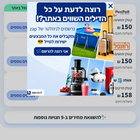
הזול ביותר
)
83
(
5
קטלן יתושים חשמלי Eco Euro IKI-520BE
150
לפרטים נוספים
₪
משלוח חינם
עד 7 ימי עסקים
)
982
(
4.4
‏קטלן יתושים חשמלי Eco Euro IKI-520BE
150
לפרטים נוספים
₪
משלוח חינם
עד 7 ימי עסקים
)
3227
(
2.6
קטלן חרקים 2X10W שחור עם שלט ECOEURO אקו יורו
158
לפרטים נוספים
₪
משלוח חינם
להשוואת מחירים ב-9 חנויות נוספות