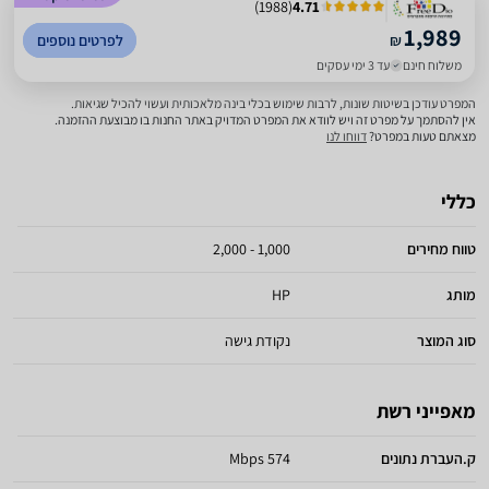
)
1988
(
4.71
1,989
₪
לפרטים נוספים
משלוח חינם
עד 3 ימי עסקים
המפרט עודכן בשיטות שונות, לרבות שימוש בכלי בינה מלאכותית ועשוי להכיל שגיאות.
אין להסתמך על מפרט זה ויש לוודא את המפרט המדויק באתר החנות בו מבוצעת ההזמנה.
מצאתם טעות במפרט?
דווחו לנו
כללי
טווח מחירים
1,000 - 2,000
מותג
HP
סוג המוצר
נקודת גישה
מאפייני רשת
ק.העברת נתונים
574 Mbps