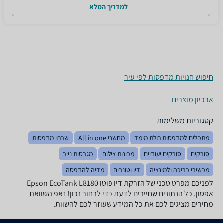
למדריך המלא
חיפוש חנויות מדפסות לפי עיר
ארכיון מוצרים
קטגוריות משלימות
מתכלים למדפסות תלת מימד
מחשבי All in one
שרתי מדפסות
סורקים
סורקים יעודיים
מכונות צילום
מגרסות נייר
מכשירי כריכה ולמינציה
דיו וטונרים
מדיה להדפסה
לפניכם מפרט טכני של ‏הזרקת דיו ‏פוטו Epson EcoTank L8180
אפסון. כל הנתונים שחייבים לדעת כדי לבחור נכון! זאפ השוואת
מחירים מציגים לכם את כל המידע שעוזר לכם להשוות.