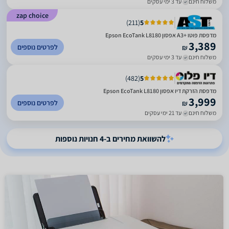
משלוח חינם
עד 3 ימי עסקים
zap choice
)
211
(
5
מדפסת פוטו A3+‎ אפסון Epson EcoTank L8180
3,389
לפרטים נוספים
₪
משלוח חינם
עד 3 ימי עסקים
)
482
(
5
מדפסת הזרקת דיו אפסון Epson EcoTank L8180
3,999
לפרטים נוספים
₪
משלוח חינם
עד 21 ימי עסקים
להשוואת מחירים ב-4 חנויות נוספות