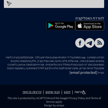
כתובת דוא''ל
להורדת האפליקציה
המידע המופיע ב- zap מסופק על ידי החנויות עצמן ובאחריותן בלבד. אם נתקלתם בבעיה כלשהי
בנתונים המוצגים באתר, אנא שלחו אלינו הודעה ואנו נטפל בעניין. חלק מהתמונות והתכנים
המופיעים באתר זה הוכנו בעזרת מחוללי בינה מלאכותית. אם זיהיתם תמונה או תוכן כלשהו בו
אתם בעלי זכויות יוצרים, אתם רשאים לפנות אלינו ולבקש לחדול משימוש בו, באמצעות כתובת
[email protected]
המייל
נגישות
תקנון
תנאי שימוש
מדיניות פרטיות
This site is protected by reCAPTCHA and the Google
Privacy Policy
and
Terms of
Service
apply
Design by uniqui