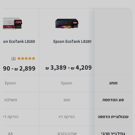
pson EcoTank L8160
Epson EcoTank L8180
)
1
(
- 3,389
4,209
- 2,890
2,899
₪
₪
₪
מותג
Epson
Epson
סוג המדפסת
פוטו
משולבת
טכנולוגיית הדפסה
הזרקת דיו
הזרקת דיו
גודל נייר מרבי
יעודכן בקרוב
A4