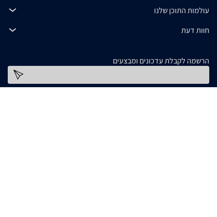
עולמות התוכן שלנו
חוות דעת
הרשמה לקבלת עדכונים ומבצעים
כתובת דוא''ל
להורדת האפליקציה
המידע המופיע ב- zap מסופק על ידי החנויות עצמן ובאחריותן בלבד. אם נתקלתם בבעיה כלשהי
בנתונים המוצגים באתר, אנא שלחו אלינו הודעה ואנו נטפל בעניין. חלק מהתמונות והתכנים
המופיעים באתר זה הוכנו בעזרת מחוללי בינה מלאכותית. אם זיהיתם תמונה או תוכן כלשהו בו
אתם בעלי זכויות יוצרים, אתם רשאים לפנות אלינו ולבקש לחדול משימוש בו, באמצעות כתובת
[email protected]
המייל