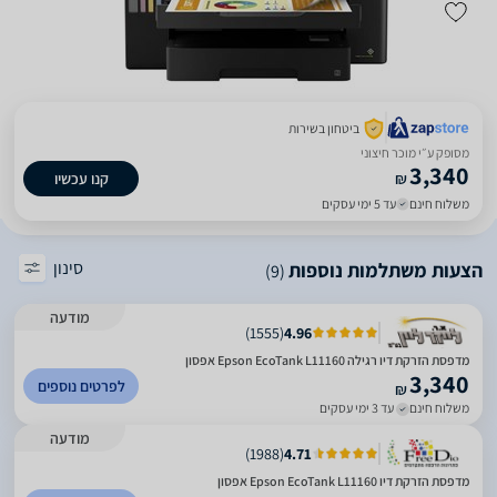
ביטחון בשירות
מסופק ע״י מוכר חיצוני
3,340
₪
קנו עכשיו
משלוח חינם
עד 5 ימי עסקים
סינון
הצעות משתלמות נוספות
(9)
מודעה
)
1555
(
4.96
מדפסת ‏הזרקת דיו ‏רגילה Epson EcoTank L11160 אפסון
3,340
לפרטים נוספים
₪
משלוח חינם
עד 3 ימי עסקים
מודעה
)
1988
(
4.71
מדפסת ‏הזרקת דיו Epson EcoTank L11160 אפסון