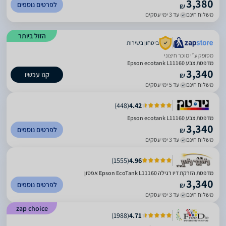
3,380
לפרטים נוספים
₪
משלוח חינם
עד 3 ימי עסקים
הזול ביותר
ביטחון בשירות
מסופק ע״י מוכר חיצוני
מדפסת צבע Epson ecotank L11160
3,340
קנו עכשיו
₪
משלוח חינם
עד 5 ימי עסקים
)
448
(
4.42
מדפסת צבע Epson ecotank L11160
3,340
לפרטים נוספים
₪
משלוח חינם
עד 3 ימי עסקים
)
1555
(
4.96
מדפסת ‏הזרקת דיו ‏רגילה Epson EcoTank L11160 אפסון
3,340
לפרטים נוספים
₪
משלוח חינם
עד 3 ימי עסקים
zap choice
)
1988
(
4.71