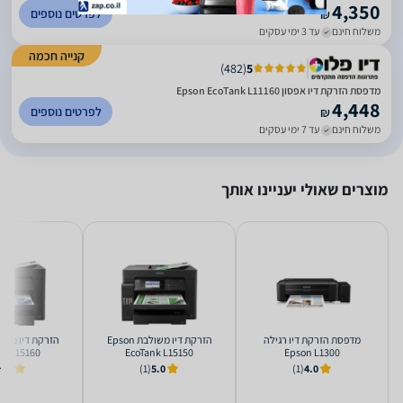
4,350
לפרטים נוספים
₪
משלוח חינם
עד 3 ימי עסקים
קנייה חכמה
)
482
(
5
מדפסת הזרקת דיו אפסון Epson EcoTank L11160
4,448
לפרטים נוספים
₪
משלוח חינם
עד 7 ימי עסקים
מוצרים שאולי יעניינו אותך
‏מדפסת הזרקת דיו ‏רגילה
‏הזרקת דיו ‏משולבת Epson
nk L15160
EcoTank L15150
Epson L1300
1.0
(1)
5.0
(1)
4.0