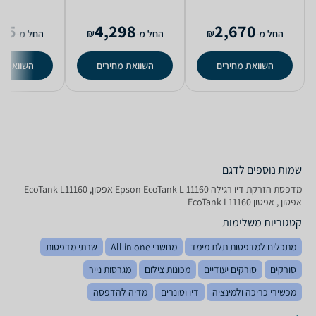
45
4,298
2,670
₪
₪
החל מ-
החל מ-
החל מ-
השוואת מחירים
השוואת מחירים
השוואת מ
שמות נוספים לדגם
‏מדפסת הזרקת דיו ‏רגילה Epson EcoTank L 11160 אפסון, EcoTank L11160
אפסון , אפסון EcoTank L11160
קטגוריות משלימות
מתכלים למדפסות תלת מימד
מחשבי All in one
שרתי מדפסות
סורקים
סורקים יעודיים
מכונות צילום
מגרסות נייר
מכשירי כריכה ולמינציה
דיו וטונרים
מדיה להדפסה