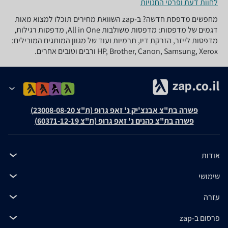
לחוות דעת ופרטי החנויות
מחפשים מדפסת חדשה? ב-zap השוואת מחירים תוכלו למצוא מאות
דגמים של מדפסות: מדפסות משולבות All in One, מדפסות רגילות,
מדפסות לייזר, הזרקת דיו, תרמיות ועוד של מגוון המותגים המובילים:
HP, Brother, Canon, Samsung, Xerox ורבים וטובים אחרים.
פשרה בת"צ אבנצ'יק נ' זאפ גרופ (ת"צ 23008-08-20)
פשרה בת"צ כהנים נ' זאפ גרופ (ת"צ 60371-12-19)
אודות
שימושי
עזרה
פרסום ב-zap