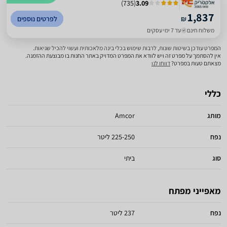
)
735
(
3.09
1,837
₪
לפרטים נוספים
משלוח חינם
עד 7 ימי עסקים
המפרט עודכן בשיטות שונות, לרבות שימוש בכלי בינה מלאכותית ועשוי להכיל שגיאות.
אין להסתמך על מפרט זה ויש לוודא את המפרט המדויק באתר החנות בו מבוצעת ההזמנה.
מצאתם טעות במפרט?
דווחו לנו
כללי
מותג
Amcor
נפח
225-250 ליטר
סוג
ביתי
מאפייני מפתח
נפח
237 ליטר