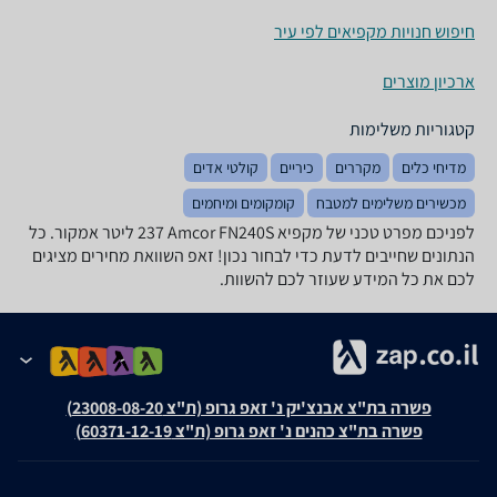
חיפוש חנויות מקפיאים לפי עיר
ארכיון מוצרים
קטגוריות משלימות
מדיחי כלים
מקררים
כיריים
קולטי אדים
מכשירים משלימים למטבח
קומקומים ומיחמים
לפניכם מפרט טכני של מקפיא Amcor FN240S ‏237 ‏ליטר אמקור. כל
הנתונים שחייבים לדעת כדי לבחור נכון! זאפ השוואת מחירים מציגים
לכם את כל המידע שעוזר לכם להשוות.
פשרה בת"צ אבנצ'יק נ' זאפ גרופ (ת"צ 23008-08-20)
פשרה בת"צ כהנים נ' זאפ גרופ (ת"צ 60371-12-19)