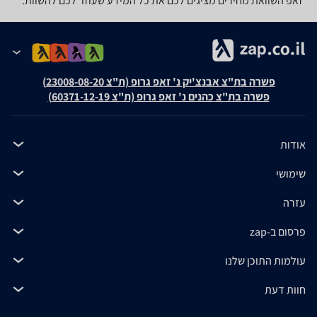
זאפ השוואת מחירים מציגים לכם את כל המידע שעוזר לכם להשוות.
פשרה בת"צ אבנצ'יק נ' זאפ גרופ (ת"צ 23008-08-20)
פשרה בת"צ כהנים נ' זאפ גרופ (ת"צ 60371-12-19)
אודות
שימושי
עזרה
פרסום ב-zap
עולמות התוכן שלנו
חוות דעת