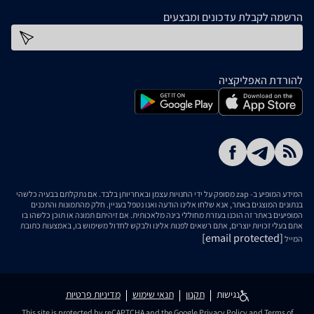
הרשמה לקבלת עדכונים ומבצעים
כתובת דוא''ל
להורדת האפליקציה
המידע המופיע ב- zap מסופק על ידי החנויות עצמן ובאחריותן בלבד. אם נתקלתם בבעיה כלשהי
בנתונים המוצגים באתר, אנא שלחו אלינו הודעה ואנו נטפל בעניין. חלק מהתמונות והתכנים
המופיעים באתר זה הוכנו בעזרת מחוללי בינה מלאכותית. אם זיהיתם תמונה או תוכן כלשהו בו
אתם בעלי זכויות יוצרים, אתם רשאים לפנות אלינו ולבקש לחדול משימוש בו, באמצעות כתובת
[email protected]
המייל
נגישות
תקנון
תנאי שימוש
מדיניות פרטיות
This site is protected by reCAPTCHA and the Google
Privacy Policy
and
Terms of