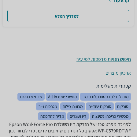
קרא עוד
למדריך המלא
חיפוש חנויות מדפסות לפי עיר
ארכיון מוצרים
קטגוריות משלימות
מתכלים למדפסות תלת מימד
מחשבי All in one
שרתי מדפסות
סורקים
סורקים יעודיים
מכונות צילום
מגרסות נייר
מכשירי כריכה ולמינציה
דיו וטונרים
מדיה להדפסה
לפניכם מפרט טכני של ‏הזרקת דיו ‏משולבת Epson WorkForce Pro
WF-C579RDTWF אפסון. כל הנתונים שחייבים לדעת כדי לבחור נכון!