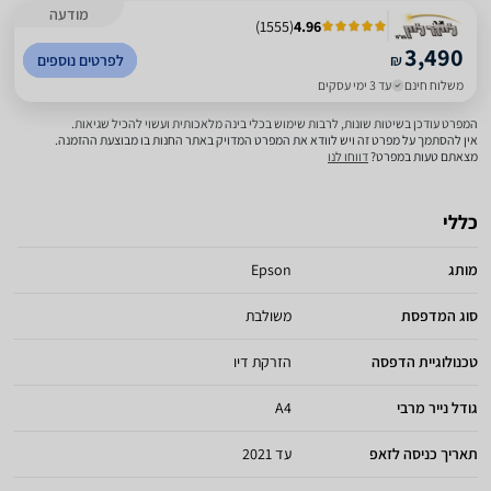
מודעה
)
1555
(
4.96
3,490
₪
לפרטים נוספים
משלוח חינם
עד 3 ימי עסקים
המפרט עודכן בשיטות שונות, לרבות שימוש בכלי בינה מלאכותית ועשוי להכיל שגיאות.
אין להסתמך על מפרט זה ויש לוודא את המפרט המדויק באתר החנות בו מבוצעת ההזמנה.
מצאתם טעות במפרט?
דווחו לנו
כללי
מותג
Epson
סוג המדפסת
משולבת
טכנולוגיית הדפסה
הזרקת דיו
גודל נייר מרבי
A4
תאריך כניסה לזאפ
עד 2021