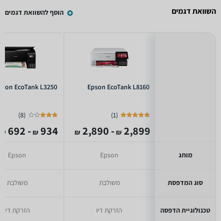
השוואת דגמים
הוסף להשוואת דגמים
pson EcoTank L3250
Epson EcoTank L8160
)
8
(
)
1
(
- 692
934
- 2,890
2,899
₪
₪
₪
₪
מותג
Epson
Epson
סוג המדפסת
משולבת
משולבת
טכנולוגיית הדפסה
הזרקת דיו
הזרקת דיו