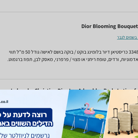
Dior Blooming Bouquet
 בשמים לגבר
3348901627368 כריסטיאן דיור בלומינג בוקט / בוקה בושם לאישה גודל 50 מ"ל תווי
דמוניות, ורדים, טופח ריחני או מצוי / פרפרני, מאסק לבן, תפוז ברגמוט.
| א.ד.ט | EDT | Eau de toilette ייבוא מקביל.
Jadore by Christian Dior Les Adorables Body Lotion 
קרמי גוף
Christian Dior Launched by the design house of christian dior in 
is classified as a refreshing, flowery fragrance. This feminine sce