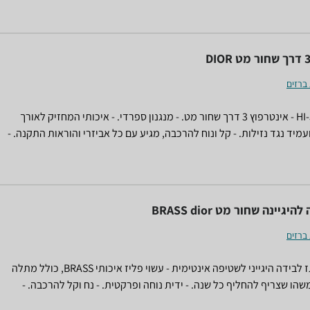
שת יוקרה על זמנית. הבחירה המושלמת לאירועים מיוחדים ולמי שמחפשת
תי נשכח.
 ברזים
HI-5118100MB - אינטרפוץ 3 דרך שחור מט. - מנגנון ספרדי. - איכותי המחזיק לאורך
ועמיד נגד נזילות. - קל ונוח להרכבה, מגיע עם כל אביזרי והוראות התקנה. -
ניתן לניקוי בקלות. - 7 שנות אחריות יבואן. צבע - שחור מט המוצר קיים במלאי. לרכישה
יגיינה שחור מט BRASS dior
 ברזים
34342 - מיתז לבידה היגייני לשטיפה אינטימית - עשוי פליז איכותי BRASS, כולל מתלה
הו שצריף להחליף כל שנה. - ידית נוחה ופרקטית. - נח וקל להרכבה. -
ה לכל הצינורות. המוצר קיים במלאי. לרכישה מאובטחת דרך האתר, לחץ