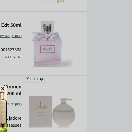
 Edt 50ml
מתוך קטגוריית
הבושם הם - א
חוזק הבושם- או דה טואלט 
קנייה מחו"ל
for Women
200 ml
מתוך קטגוריית 
2000, jadore
nt possesses