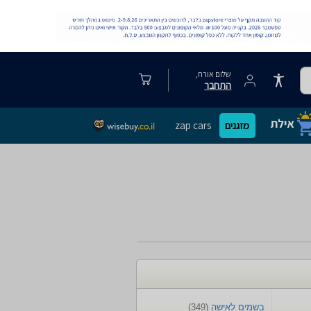
שלום אורח,
התחבר
מזגנים
zap cars
בשמים לאישה
(349)