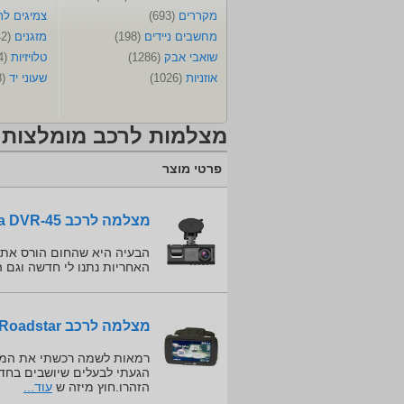
מקררים
(693)
צמיגים ל
מחשבים ניידים
(198)
מזגנים
(342)
שואבי אבק
(1286)
טלויזיות
(274)
אוזניות
(1026)
שעוני יד
(188)
מצלמות לרכב מומלצות -
פרטי מוצר
מצלמה לרכב Pure Cinema DVR-45
הבעיה היא שהחום הורס את 
האחריות נתנו לי חדשה וגם
מצלמה לרכב Roadstar Roadstar גלאי רדאר
הגעתי לבעלים שיושבים בחדר
הזהרו.חוץ מיזה ש
עוד...