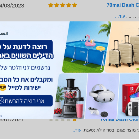
4/03/2023
. . . .. .
עוד...
9/02/2023
יכות הסרטה גרועה, באור יום לא רואים אפילו אורות ברקס של רכב ממול. לא
 כמעט בכל יום הכרטיס מתמלא מהסרטות. ברגע שהכרטיס מתמלא אין התראה
1/07/2021
וק מחשבים, אחלה שירות!! אבל מצלמה פשוט זבל מבחינת איכות החומר, א
שבוע של שימוש המצלמה התחילה להתכבות ולהדלק מחדש כל 10 שניות... כמו כן המסך התחיל להתנתק
6/01/2021
 מוצר פגום, בטריה לא נטענת.
עוד...