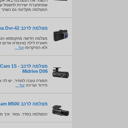
רכשתי את המצלמה באליאקספר
שמתחברת ישירות לחשמל של 
המצלמה מקליטה גם כשהר
ע
מצלמה לרכב Pure Cinema Dvr-42
ולא המיקרופו
עוד...
מצלמה לרכב S
Midrive D06
תמורה טובה למחיר, יש לה אי
חידוד ועריכה
עוד...
מצלמה לרכב 70mai Dash Cam M500
המצלמה בסדר. גמור. איך מ