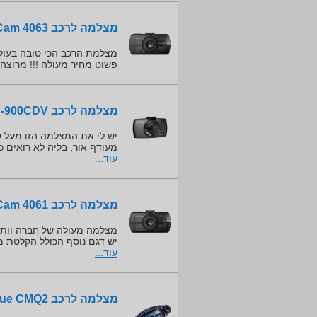
מצלמה לרכב Next Base In-Car-Cam 4063
פשוט מחיר מעולה !!! מרוצה 
מצלמה לרכב ProVision ISR PR-900CDV
יש לי את המצלמה הזו מעל שנ
מעודף אור, בליה לא רואים כ
עוד...
מצלמה לרכב Next Base In-Car-Cam 4061
מצלמה מעולה של חברה וותיקה
יש דגם נוסף הכולל הקלטת מהירות עי GPS והצגה על גבי מפות גוגל..כמו כן העב
עוד...
מצלמה לרכב Que CMQ2