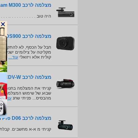
מצלמה לרכב 70mai Dash Cam M300
היה טוב . . . . . . . . . . .. . . . 
מצלמה לרכב Discovery DS900
חבל על הכסף, לא להתקרב. א
מקליטה על צילומים ישנים.
קולית אלא ויזואלי
עוד...
מצלמה לרכב ProVision ISR PR-3550CDV-W
קניתי את המצלמה בחנות פיק
מהבסיס... פניתי שחנ
עוד...
מצלמה לרכב 70mai Dash Cam Pro D06
קניתי מ א-א מחשבים. קבלתי