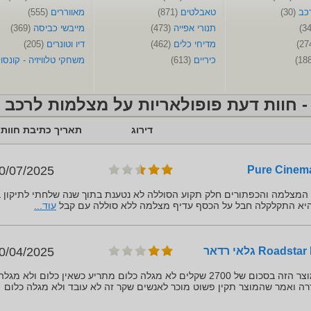
רכב
(30)
טאבלטים
(871)
מאווררים
(555)
תנורי אפייה
(473)
מייבשי כביסה
(369)
מדיחי כלים
(462)
דיו וטונרים
(205)
כיריים
(613)
משחקי טלוויזיה - קונסו
 חוות דעת פופולאריות על מצלמות לרכב
דירוג
תאריך כתיבת חוות
הדעת
0/07/2025
המצלמה והכפתורים חלק תקוע הסוללה לא נטענת בתוך שנה שלחתי לתיקון 
 היא התקלקלה חבל על הכסף עדיף מצלמה ללא סוללה עם קבל
עוד...
0/04/2025
רמאות לשמה רכשתי את המוצר הזה בסכום של 2700 שקלים לא מגלה כלום מתריע כשאין כלום ולא 
ה ואמר שהמוצר תקין פשוט מוכר לאנשים שקר זה לא עובד ולא מגלה כלום