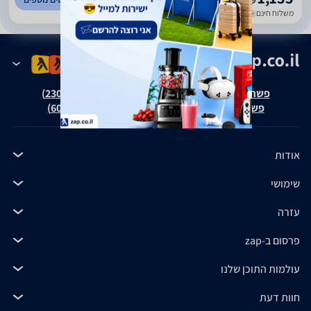
₪
משלוח חינם
עד 7 ימי עסקים
פשרה בת"צ אבנצ'יק נ' זאפ גרופ (ת"צ 23008-08-20)
פשרה בת"צ כהנים נ' זאפ גרופ (ת"צ 60371-12-19)
אודות
שימושי
עזרה
פרסום ב-zap
עולמות התוכן שלנו
חוות דעת