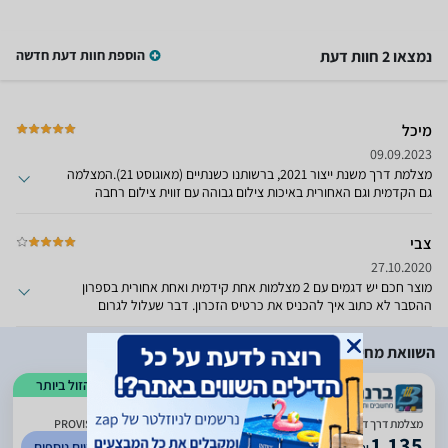
נמצאו 2 חוות דעת
הוספת חוות דעת חדשה
מיכל
09.09.2023
מצלמת דרך משנת ייצור 2021, ברשותנו כשנתיים (מאוגוסט 21).המצלמה
גם הקדמית וגם האחורית באיכות צילום גבוהה עם זווית צילום רחבה
וברורה.קיים שמע ברור, המסך רחב "3 , התמונה ברורה חדה, צבעים
טובים.יש אפשרות לשלוף את המצלמה בקלות מההתקן הנמצא על
צבי
השמשה.רצוי לצרף כרטיס זיכרון עם נפח גבוה. מצורף מדריך התקנה
ותפעול בשפה העברית.סה"כ מצלמה מומלצת ואיכותית.
27.10.2020
מוצר חכם יש דגמים עם 2 מצלמות אחת קידמית ואחת אחורית בספרון
ההסבר לא כתוב איך להכניס את כרטיס הזכרון. דבר שעלול לגרום
נזק.הרכבה עצמית קצת מסובכת. נרכשה אוקטובר 2020
השוואת מחירים
הזול ביותר
)
376
(
5
מצלמת דרך דו כיוונית לרכב כולל FULL HD WiFi דגם PROVISION PR-2600CDV-W
1,135
לפרטים נוספים