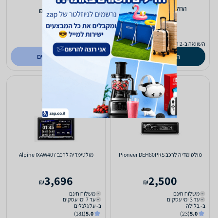
3,590
2,490
‫החל מ-
₪
₪
משלוח חינם
עד 3 ימי עסקים
ב- בלילה
(23)
5.0
השוואה ב-2 חנויות
השוואת מחירים
לפרטים נוספים
מולטימדיה לרכב Pioneer DEH80PRS
מולטימדיה לרכב Alpine IXAW407
3,696
2,500
₪
₪
משלוח חינם
משלוח חינם
עד 3 ימי עסקים
עד 7 ימי עסקים
ב- בלילה
ב- על גלגלים
(181)
5.0
(23)
5.0