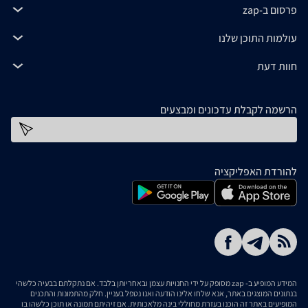
פרסום ב-zap
עולמות התוכן שלנו
חוות דעת
הרשמה לקבלת עדכונים ומבצעים
כתובת דוא''ל
להורדת האפליקציה
המידע המופיע ב- zap מסופק על ידי החנויות עצמן ובאחריותן בלבד. אם נתקלתם בבעיה כלשהי
בנתונים המוצגים באתר, אנא שלחו אלינו הודעה ואנו נטפל בעניין. חלק מהתמונות והתכנים
המופיעים באתר זה הוכנו בעזרת מחוללי בינה מלאכותית. אם זיהיתם תמונה או תוכן כלשהו בו