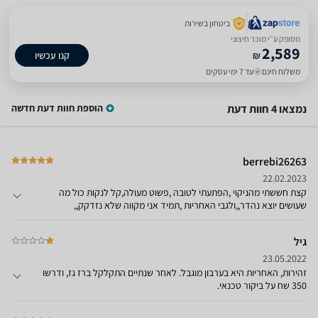
ביטחון בשירות
מסופק ע״י מוכר חיצוני
2,589
₪
קנו עכשיו
משלוח חינם
עד 7 ימי עסקים
נמצאו 4 חוות דעת
הוספת חוות דעת חדשה
berrebi26263
22.02.2023
קצת חששתי מהניקוי ,הפתעתי לטובה ,פשוט מעולה,קל לנקות כול מה
שעושים יוצא נהדר,,ולגבי האחריות ,תמיד אני מקווה שלא נזדקק,,
גיל
23.05.2022
זהירות, האחריות היא בערבון מוגבל. לאחר שנתיים התקלקל ברז גז, ודרשו
350 שח על ביקור טכנאי.