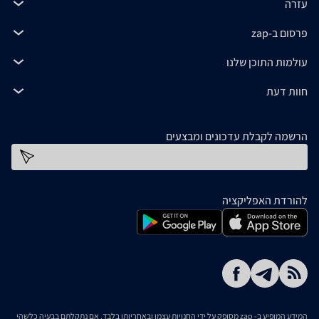
עזרה
פרסום ב-zap
עולמות התוכן שלנו
חוות דעת
הרשמה לקבלת עדכונים ומבצעים
כתובת דוא''ל
להורדת האפליקציה
המידע המופיע ב- zap מסופק על ידי החנויות עצמן ובאחריותן בלבד. אם נתקלתם בבעיה כלשהי