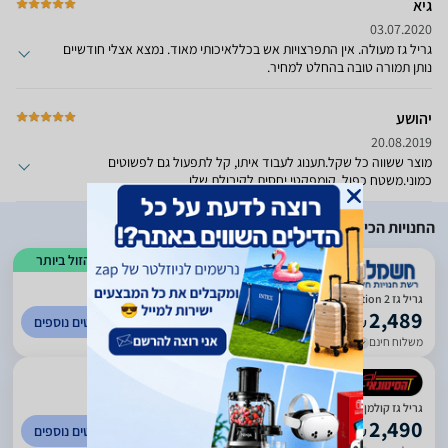
גיא
03.07.2020
גריל גז מעולה. אין התפרצויות אש בכללאיכותי מאוד. נמצא אצלי חודשיים
נותן תמורה טובה בהחלט למחיר.
יהושע
20.08.2019
מוצר ששווה כל שקל.תענוג לעבוד איתו, קל לתפעול גם לפשוטים
כמוני.משטח כפול, קומפקטי יחסית לקיבולת שלו.
החנויות הכי זולות
הזול ביותר
)
1078
(
4.51
גריל ‏גז Coleman Revolution 2 יבואן רשמי
2,489
לפרטים נוספים
₪
משלוח חינם
עד 14 ימי עסקים
)
122
(
3.67
גריל גז קולמן G36321 נירוסטה
2,490
לפרטים נוספים
₪