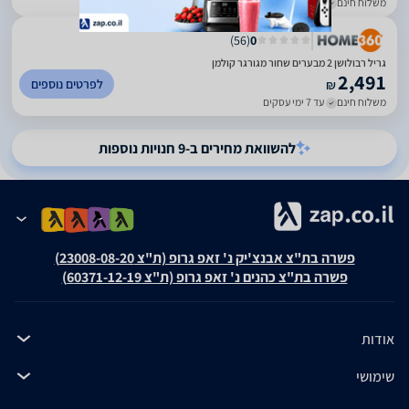
משלוח חינם
עד 4 ימי עסקים
)
56
(
0
גריל רבולושן 2 מבערים שחור מגורגר קולמן
2,491
לפרטים נוספים
₪
משלוח חינם
עד 7 ימי עסקים
להשוואת מחירים ב-9 חנויות נוספות
פשרה בת"צ אבנצ'יק נ' זאפ גרופ (ת"צ 23008-08-20)
פשרה בת"צ כהנים נ' זאפ גרופ (ת"צ 60371-12-19)
אודות
שימושי