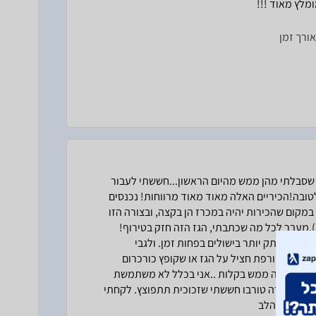
מלץ מאוד !!!
ורך זמן
רוסטה 5 להבות (של חברה אחרת) שסבלתי מהן ממש מהיום הראשון...חששתי לעבור
עתי לטובה!הכיריים האלה מאוד מאוד מרווחות! נכנסים
העיצוב שלהן גאוני (כי במקום שהכירות יהיה במכרז הן בקצה, ובצורה הזו
).מעבר לכל מה שכתבתי, הגז הזה חזק בטירוף!
יחה לתקתק יותר בישולים בפחות זמן. ולגבי
פילו שאני שורפת חציל על הגז או שקופץ כורכרום
 מנקה את זה ממש בקלות ..אני בכלל לא משתמשת
שרציתי כירה טורבו חששתי שזכוכית תתפוצץ. לקחתי
ליצה מכל הלב