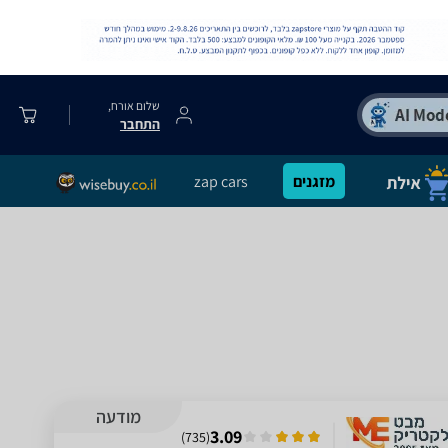
שלום אורח,
התחבר
מזגנים
zap cars
מודעה
3.09
)
735
(