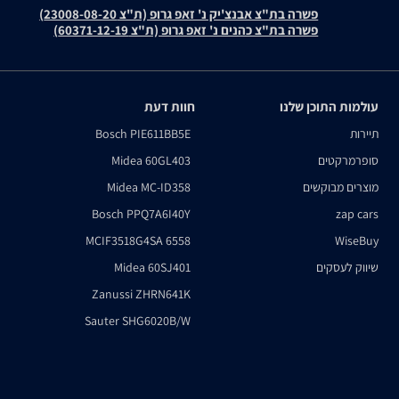
פשרה בת"צ אבנצ'יק נ' זאפ גרופ (ת"צ 23008-08-20)
פשרה בת"צ כהנים נ' זאפ גרופ (ת"צ 60371-12-19)
עולמות התוכן שלנו
חוות דעת
תיירות
Bosch PIE611BB5E
סופרמרקטים
Midea 60GL403
מוצרים מבוקשים
Midea MC-ID358
Bosch PPQ7A6I40Y
zap cars
MCIF3518G4SA 6558
WiseBuy
שיווק לעסקים
Midea 60SJ401
Zanussi ZHRN641K
Sauter SHG6020B/W