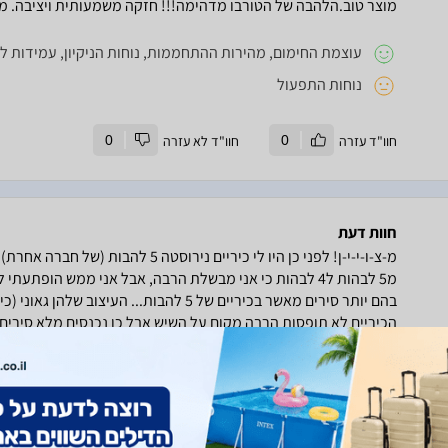
מוצר טוב.הלהבה של הטורבו מדהימה!!! חזקה משמעותית ויציבה. מו
עוצמת החימום, מהירות ההתחממות, נוחות הניקיון, עמידות לא
נוחות התפעול
חוו"ד עזרה
0
חוו"ד לא עזרה
0
חוות דעת
מ-צ-ו-י-י-ן! לפני כן היו לי כיריים ני
מ5 לבהות ל4 לבהות כי אני מבשלת הרבה, אבל אני ממש הופת
בהם יותר סירים מאשר בכיריים של 5 להבות... 
הכיריים לא תופסות הרבה מקום על השיש אבל כן נכנסים מלא סירים
בשבילי זה יתרון! האוכל מתבשל הרבה יותר מהר ובצורה הזו אני מצל
הניקיון....וואו! בחיים לא היה לי קל כ"כ לנקות... זה נשאר מבריק א
ופפריקה עם שמן...קצת מים וסבון כלים או אפילו ספריי של חלונות
במסיר שומנים! בהתחלה רציתי זכוכית בשביל ניקיון קל, אבל בגלל 
אמייל ואני מרוצה עד השמיים. פתאום שוב כיף לי לבשל במטבח.ממ