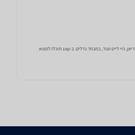
מתלבטים אילו כיריים לקנות? ב-zap השוואת מחירים תוכלו למצוא מבחר עשיר של כיריים מסוגים שונים: גז, חשמל, אינדוקציה, הלוגן, רדיאן, היי לייט ועוד, במבחר גדלים. ב-zap תוכלו למצוא