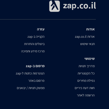
אודות
עזרה
אודות zap.co.il
הקנייה ב-zap
תנאי שימוש
ביטולים והחזרות
מרכז מידע ותמיכה
שימושי
פרסום ב-zap
מדריך חנויות
כל הקטגוריות
הצטרפות כחנות ל-zap
נפילת מחירים
פרסום באתר
חוות דעת כיריים
ממשק חנויות / יבואנים
הרשמה לאתר