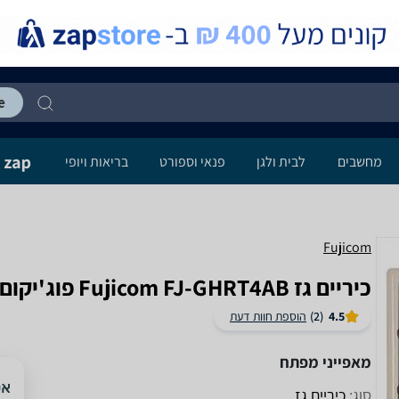
מחשבים
לבית ולגן
פנאי וספורט
בריאות ויופי
Fujicom
‏כיריים גז Fujicom FJ-GHRT4AB פוג'יקום
4.5
(2)
הוספת חוות דעת
מאפייני מפתח
סוג:
כיריים גז