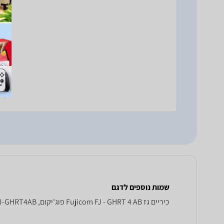
שמות נוספים לדגם
‏כיריים גז Fujicom FJ - GHRT 4 AB פוג'יקום, FJ-GHRT4AB פוג'יקום , פוג'יקום FJ-GHRT4AB