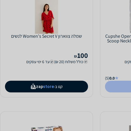
Cupshe Open Kni
שמלה צווארון Women's Secret V לנשים
Scoop Neckl
100
₪
כולל משלוח (20 ₪)
עד 6 ימי עסקים
(5)
0.0
קנו ב-
zap
store