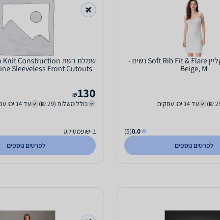
שמלה קלווין קליין Soft Rib Fit & Flare נשים -
שמלת רשת t Construction
ine Sleeveless Front Cutouts
Beige, M
Maxi נשים...
130
₪
עד 14 ימי עסקים
כולל משלוח (29 ₪)
עד 14 ימי עסקים
0.0
(5)
ב-שופמטיקס
לפרטים נוספים
לפרטים נוספים