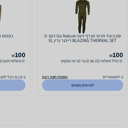
סט ביגוד תרמי מנדף זיעה Go Nature דגם X-
כפפות טקטיו
BLAZING THERMAL SET ריינגר גרין XL
100
100
₪
₪
כולל משלוח (25 ₪)
עד 10 ימי עסקים
משלוח חינם
ב-לאסטפרייס
הוספת חוות דעת
ב-מ.נ.מ הכל לתע
לפרטים נוספים