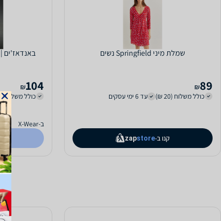
שמלת מיני Springfield נשים
באנדאז'ים | חו
104
89
₪
₪
כולל משלוח (20 ₪)
עד 6 ימי עסקים
כולל משלוח (25 ₪)
ב-X-Wear
קנו ב-
zap
store