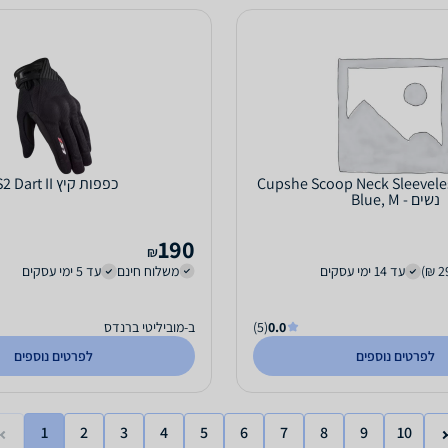
Cupshe Scoop Neck Sleeveless M
כפפות קיץ LS2 Dart II
נשים - Blue, M
190
₪
עד 14 ימי עסקים
משלוח חינם
עד 5 ימי עסקים
0.0
(5)
ב-מוביליטי ברנדס
לפרטים נוספים
לפרטים נוספים
1
2
3
4
5
6
7
8
9
10