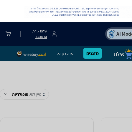
שלום אורח,
התחבר
מזגנים
zap cars
מיין לפי:
פופולריות