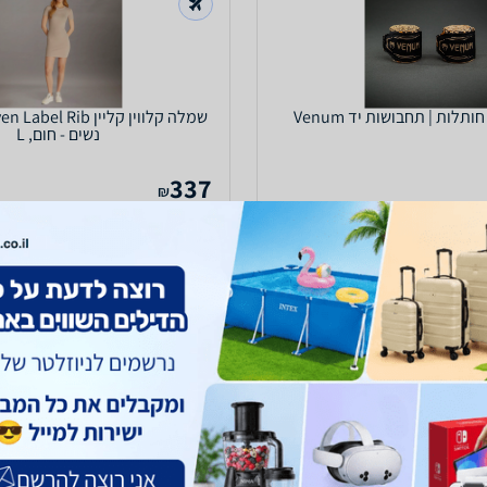
תלות | תחבושות יד Venum
שמלה קלווין קליין ib
נשים - חום, L
337
₪
עד 6 ימי עסקים
כולל משלוח (29 ₪)
עד 14 ימי עסקים
0.0
(117)
ב-שופמטיקס
לפרטים נוספים
לפרטים נוספים