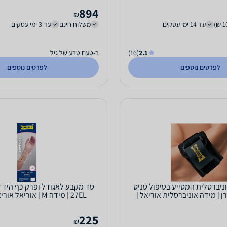
894
₪
עד 14 ימי עסקים
משלוח חינם
עד 3 ימי עסקים
2.1
(16)
ב-טעם טבע של גיל
לפרטים נוספים
לפרטים נוספים
ניברסלית המסייע בטיפול טניס
ן | מידה אוניברסלית אוריאל |
27EL | מידה M | אוריאל אוריאל | URIEL
URIEL
225
₪