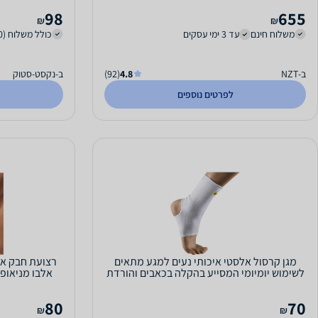
98
655
₪
₪
משלוח חינם
עד 3 ימי עסקים
כולל משלוח (10 ₪)
ב-NZT
4.8
(92)
ב-נקסט-סטוק
לפרטים נוספים
מגן קרסול אלסטי איכותי נעים למגע מתאים
רצועת חבק או
לשימוש יומיומי המסייע בהקלה בכאבים והורדת
אלבו מניאופר
נפיחות...
80
70
₪
₪