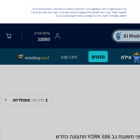
שלום אורח,
התחבר
מזגנים
zap cars
מיין לפי:
פופולריות
שענת גב YORK 686 מתצוגה כחדש