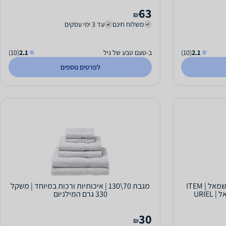
63
₪
משלוח חינם
עד 3 ימי עסקים
2.1
(10)
ב-טעם טבע של גיל
2.1
(10)
לפרטים נוספים
סד מקבע לאגודל ופרק כף היד שמאל | ITEM
מגבת 70\130 | איכותיות ורכות במיוחד | משקל
330 גרם המילניום
30
₪