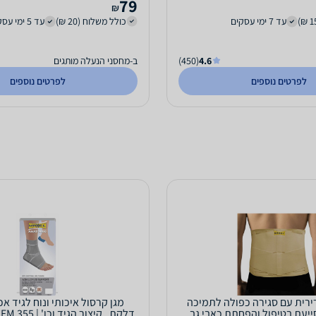
79
₪
עד 7 ימי עסקים
כולל משלוח (20 ₪)
עד 5 ימי עסקים
4.6
(450)
ב-מחסני הנעלה מותגים
לפרטים נוספים
לפרטים נוספים
רירית עם סגירה כפולה לתמיכה
מגן קרסול איכותי ונוח לגיד א
ייעת בטיפול והפחתת כאבי גב
דלקת , קיצור הגיד וכו' | ITEM 355 | מידה S |...