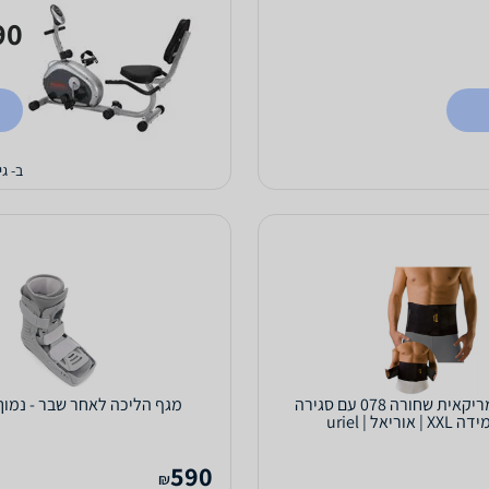
0 ₪
ב- גיל
חגורת גב אמריקאית שחורה 078 עם סגירה
מגף הליכה לאחר שבר - נמוך onwell
וריאל | uriel
590
₪