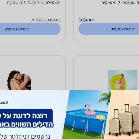
עד 3 ימי עסקים
משלוח חינם
עד 3 ימי עסקים
4.8
(92)
ב-טעם טבע של גיל
לפרטים נוספים
לפרטים נוספים
 מתנפח לבריכה עם משענת גב
מגן קרסול MUELLER קל לנשים עם רפידת ג׳ל
ינטקס INTEX 56802
120
₪
עד 5 ימי עסקים
כולל משלוח (30 ₪)
עד 4 ימי עסקים