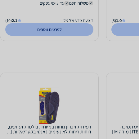
משלוח חינם
עד 3 ימי עסקים
1.0
(8)
ב-טעם טבע של גיל
2.1
(10)
לפרטים נוספים
זיס תמיכה
רפידות זיכרון נוחות במיוחד, בולמות זעזועים,
מקסימאלית לגב מתוח | ITEM 07 AF | מידה M |
דוחות ריחות לא נעימים | אנטי בקטריאליות |...