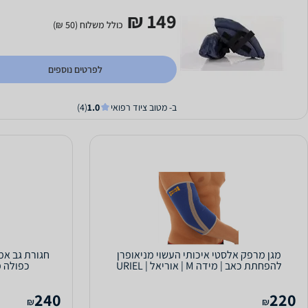
149 ₪
כולל משלוח (50 ₪)
לפרטים נוספים
ב- מטוב ציוד רפואי
1.0
(4)
מגן מרפק אלסטי איכותי העשוי מניאופרן
להפחתת כאב | מידה M | אוריאל | URIEL
כפולה מידה XXL | א
240
220
₪
₪