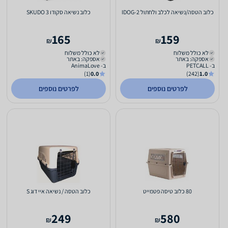
כלוב הטסה/נשיאה לכלב ולחתול IDOG-2
כלוב נשיאה סקודו 3 SKUDO
165
159
₪
₪
לא כולל משלוח
לא כולל משלוח
אספקה: באתר
אספקה: באתר
ב- PETCALL
ב- AnimaLove
(1)
0.0
(242)
1.0
לפרטים נוספים
לפרטים נוספים
80 כלוב טיסה פטמייט
כלוב הטסה / נשיאה איי דוג S
249
580
₪
₪