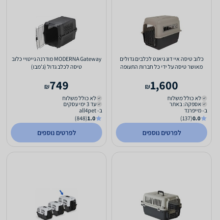
כלוב טיסה איי דוג גיאנט לכלבים גדולים
MODERNA Gateway מודרנה גייטויי כלוב
מאושר טיסה על ידי כל חברות התעופה
טיסה לכלב גדול (ג'מבו)
והספנות מגיע עם...
749
1,600
₪
₪
לא כולל משלוח
לא כולל משלוח
אספקה: באתר
עד 3 ימי עסקים
ב- מייפרנד
ב- all4pet
(848)
1.0
(137)
0.0
לפרטים נוספים
לפרטים נוספים