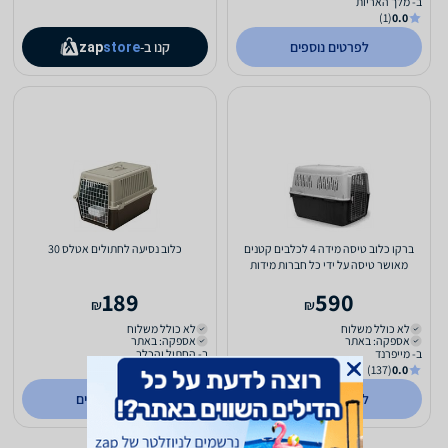
ב- מלך האריות
(1)
0.0
לפרטים נוספים
קנו ב-
zap
store
ברקו כלוב טיסה מידה 4 לכלבים קטנים
כלוב נסיעה לחתולים אטלס 30
מאושר טיסה על ידי כל חברות מידות
70*50*51 ס"מ
189
590
₪
₪
לא כולל משלוח
לא כולל משלוח
אספקה: באתר
אספקה: באתר
ב- מייפרנד
ב- החתול והכלב
(18)
1.0
(137)
0.0
לפרטים נוספים
לפרטים נוספים