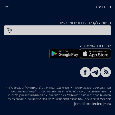
חוות דעת
הרשמה לקבלת עדכונים ומבצעים
כתובת דוא''ל
להורדת האפליקציה
המידע המופיע ב- zap מסופק על ידי החנויות עצמן ובאחריותן בלבד. אם נתקלתם בבעיה כלשהי
בנתונים המוצגים באתר, אנא שלחו אלינו הודעה ואנו נטפל בעניין. חלק מהתמונות והתכנים
המופיעים באתר זה הוכנו בעזרת מחוללי בינה מלאכותית. אם זיהיתם תמונה או תוכן כלשהו בו
אתם בעלי זכויות יוצרים, אתם רשאים לפנות אלינו ולבקש לחדול משימוש בו, באמצעות כתובת
[email protected]
המייל