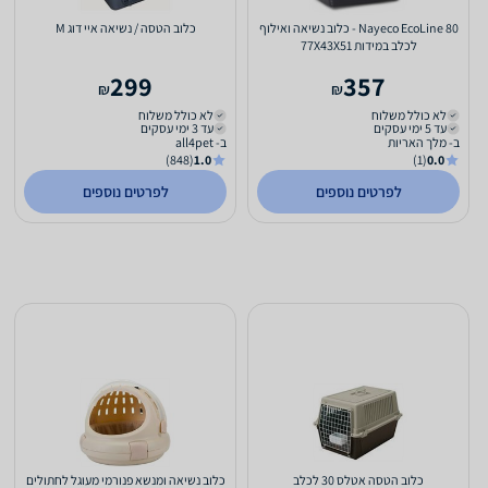
Nayeco EcoLine 80 - כלוב נשיאה ואילוף
כלוב הטסה / נשיאה איי דוג M
לכלב במידות 77X43X51
299
357
₪
₪
לא כולל משלוח
לא כולל משלוח
עד 5 ימי עסקים
עד 3 ימי עסקים
ב- מלך האריות
ב- all4pet
(848)
1.0
(1)
0.0
לפרטים נוספים
לפרטים נוספים
כלוב הטסה אטלס 30 לכלב
כלוב נשיאה ומנשא פנורמי מעוגל לחתולים