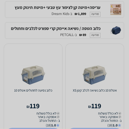
עריסה+מיטה קן לציפור עץ טבעי +מיטת תינוק מעץ
ב-Dream Kids
1,899 ₪
מודעה
כלוב הטסה / נשיאה איימק קרי ספורט לכלבים וחתולים
ב-PETCALL
89 ₪
מודעה
אטלס 10 כלוב נשיאה לכלב קטן XS
כלוב נסיעה לחתולים אטלס 10
119
119
₪
₪
לא כולל משלוח
לא כולל משלוח
אספקה: באתר
אספקה: באתר
ב- החתול והכלב
ב- החתול והכלב
(18)
1.0
(18)
1.0