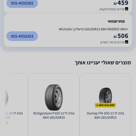
459
055-4550302
₪
שירות בפתח תקווה
185/65R15 88H ENERGY XM2+‎ מישלין | Michelin
506
055-4550303
₪
שירות בהוד השרון
מוצרים שאולי יעניינו אותך
צמיג לרכב Dunlop FM-800
צמיג לרכב Bridgestone P150
צמיג לרכ
/65R15
88H 185/65R15
88H 185/65R15
5.0