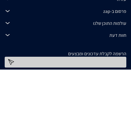
פרסום ב-zap
עולמות התוכן שלנו
חוות דעת
הרשמה לקבלת עדכונים ומבצעים
כתובת דוא''ל
להורדת האפליקציה
המידע המופיע ב- zap מסופק על ידי החנויות עצמן ובאחריותן בלבד. אם נתקלתם בבעיה כלשהי