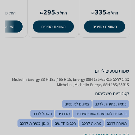
8
295
335
₪
₪
החל מ-
החל מ-
החל מ-
השוואת מחירים
השוואת מחירים
השוואת מ
שמות נוספים לדגם
צמיג לרכב Michelin Energy 88 H 185 / 65 R 15, Energy 88H 185/65R15
Michelin , Michelin Energy 88H 185/65R15
קטגוריות משלימות
כסאות בטיחות לרכב
צמיגים לאופניים
בוסטרים להתנעה ומטעני מצברים
מצברים
חשמל לרכב
תאורה לרכב
מראות לרכב
רכבים חדשים
מיגון ובטיחות לרכב
לחוות דעת ופרטי החנויות