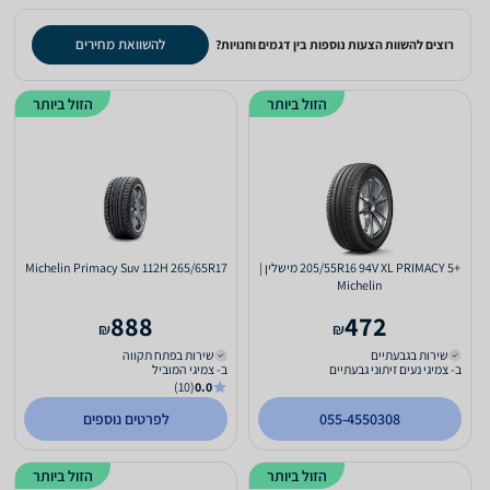
להשוואת מחירים
רוצים להשוות הצעות נוספות בין דגמים וחנויות?
הזול ביותר
הזול ביותר
+205/55R16 94V XL PRIMACY 5 מישלין |
Michelin Primacy Suv 112H 265/65R17
Michelin
888
472
₪
₪
שירות ב
גבעתיים
שירות ב
פתח תקווה
ב- צמיגי נעים זיתוני גבעתיים
ב- צמיגי המוביל
(10)
0.0
055-4550308
לפרטים נוספים
הזול ביותר
הזול ביותר