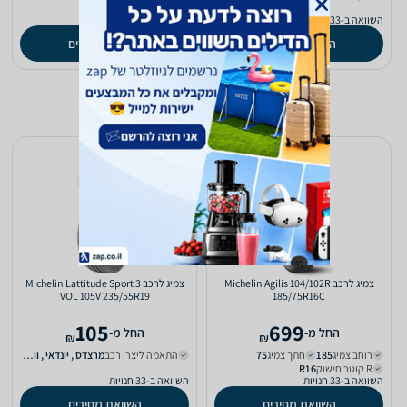
R קוטר חישוק
R19‏
השוואה ב-33 חנויות
השוואה ב-33 חנויות
השוואת מחירים
השוואת מחירים
צמיג לרכב Michelin Agilis 104/102R
צמיג לרכב Michelin Lattitude Sport 3
VOL 105V 235/55R19
185/75R16C
105
699
‫החל מ-
‫החל מ-
₪
₪
רוחב צמיג
185‏
חתך צמיג
75‏
התאמה ליצרן רכב
מרצדס‏ , יונדאי‏ , וולוו‏ , קיה‏
R קוטר חישוק
R16‏
השוואה ב-33 חנויות
השוואה ב-33 חנויות
השוואת מחירים
השוואת מחירים