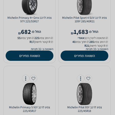
צמיג לרכב Michelin Pilot Sport 4 SUV
צמיג לרכב Michelin Primacy 4+‎ Grnx
97Y 225/55R17
109Y 285/40R21
682
1,683
‫החל מ-
‫החל מ-
₪
₪
התאמה ליצרן רכב
אאודי‏
רוחב צמיג
225‏
חתך צמיג
55‏
רוחב צמיג
285‏
חתך צמיג
40‏
R קוטר חישוק
R17‏
R קוטר חישוק
R21‏
השוואה ב-33 חנויות
השוואה ב-32 חנויות
השוואת מחירים
השוואת מחירים
צמיג לרכב Michelin Pilot 95Y
צמיג לרכב Michelin Primacy 5 91Y
225/45R17
225/45R18