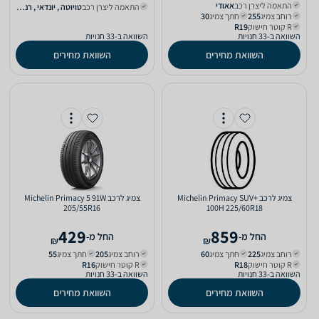
התאמה ליצרן רכב
אאודי‏
התאמה ליצרן רכב
טויוטה‏ , יונדאי‏ , רנו‏ , שברולט‏
רוחב צמיג
255‏
חתך צמיג
30‏
R קוטר חישוק
R19‏
השוואה ב-33 חנויות
השוואה ב-33 חנויות
השוואת מחירים
השוואת מחירים
צמיג לרכב Michelin Primacy SUV+‎
צמיג לרכב Michelin Primacy 5 91W
205/55R16
100H 225/60R18
429
859
‫החל מ-
‫החל מ-
₪
₪
רוחב צמיג
225‏
חתך צמיג
60‏
רוחב צמיג
205‏
חתך צמיג
55‏
R קוטר חישוק
R18‏
R קוטר חישוק
R16‏
השוואה ב-33 חנויות
השוואה ב-33 חנויות
השוואת מחירים
השוואת מחירים