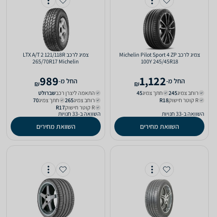
צמיג לרכב Michelin Pilot Sport 4 ZP
צמיג לרכב LTX A/T 2 121/118R
100Y 245/45R18
989
1,122
‫החל מ-
‫החל מ-
₪
₪
רוחב צמיג
245‏
חתך צמיג
45‏
התאמה ליצרן רכב
שברולט‏
R קוטר חישוק
R18‏
רוחב צמיג
265‏
חתך צמיג
70‏
R קוטר חישוק
R17‏
השוואה ב-33 חנויות
השוואה ב-33 חנויות
השוואת מחירים
השוואת מחירים