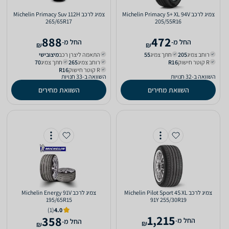
צמיג לרכב Michelin Primacy 5+‎ XL 94V
צמיג לרכב Michelin Primacy Suv 112H
265/65R17
205/55R16
888
472
‫החל מ-
‫החל מ-
₪
₪
רוחב צמיג
205‏
חתך צמיג
55‏
התאמה ליצרן רכב
מיצובישי‏
R קוטר חישוק
R16‏
רוחב צמיג
265‏
חתך צמיג
70‏
R קוטר חישוק
R16‏
השוואה ב-32 חנויות
השוואה ב-33 חנויות
השוואת מחירים
השוואת מחירים
צמיג לרכב Michelin Pilot Sport 4S XL
צמיג לרכב Michelin Energy 91V
195/65R15
91Y 255/30R19
(1)
4.0
1,215
358
‫החל מ-
‫החל מ-
₪
₪