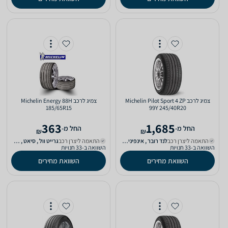
צמיג לרכב Michelin Pilot Sport 4 ZP
צמיג לרכב Michelin Energy 88H
185/65R15
99Y 245/40R20
363
1,685
‫החל מ-
‫החל מ-
₪
₪
התאמה ליצרן רכב
לנד רובר‏ , אינפיניטי‏ , אסטון מרטין‏ , מזראטי‏
התאמה ליצרן רכב
גרייט וול‏ , סיאט‏ , דאצ'יה‏ , יונדאי‏
השוואה ב-33 חנויות
השוואה ב-33 חנויות
השוואת מחירים
השוואת מחירים