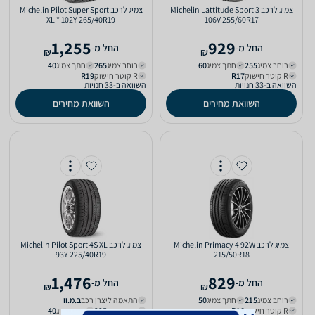
צמיג לרכב Michelin Lattitude Sport 3
צמיג לרכב Michelin Pilot Super Sport
XL * 102Y 265/40R19
106V 255/60R17
1,255
929
‫החל מ-
‫החל מ-
₪
₪
רוחב צמיג
255‏
חתך צמיג
60‏
רוחב צמיג
265‏
חתך צמיג
40‏
R קוטר חישוק
R17‏
R קוטר חישוק
R19‏
השוואה ב-33 חנויות
השוואה ב-33 חנויות
השוואת מחירים
השוואת מחירים
צמיג לרכב Michelin Primacy 4 92W
צמיג לרכב Michelin Pilot Sport 4S XL
93Y 225/40R19
215/50R18
1,476
829
‫החל מ-
‫החל מ-
₪
₪
רוחב צמיג
215‏
חתך צמיג
50‏
התאמה ליצרן רכב
ב.מ.וו‏
R קוטר חישוק
R18‏
רוחב צמיג
225‏
חתך צמיג
40‏