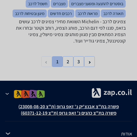
בוסטרים להתנעה ומטעני מצברים
מצברים
חשמל לרכב
תאורה לרכב
מראות לרכב
רכבים חדשים
מיגון ובטיחות לרכב
צמיגים לרכב - ‏Michelin השוואת מחירי צמיגים לרכב עושים
בזאפ, סננו לפי דגם הרכב, מותג הצמיג, רוחב וקוטר ובחרו את
הצמיג המתאים מבין מגוון מותגים: צמיגי מישלין, צמיגי
קונטיננטל, צמיגי גודייר ועוד.
1
2
3
פשרה בת"צ אבנצ'יק נ' זאפ גרופ (ת"צ 23008-08-20)
פשרה בת"צ כהנים נ' זאפ גרופ (ת"צ 60371-12-19)
אודות