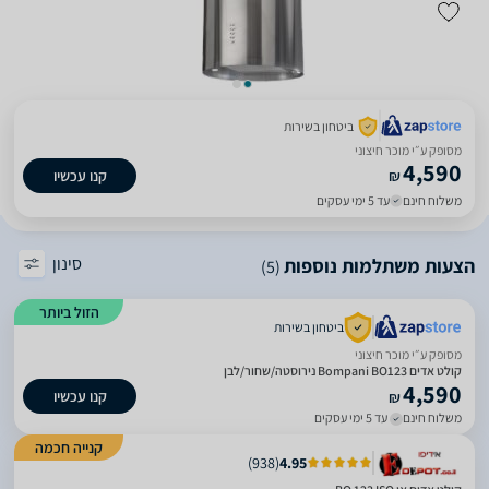
ביטחון בשירות
מסופק ע״י מוכר חיצוני
4,590
₪
קנו עכשיו
משלוח חינם
עד 5 ימי עסקים
סינון
הצעות משתלמות נוספות
(5)
הזול ביותר
ביטחון בשירות
מסופק ע״י מוכר חיצוני
קולט אדים Bompani BO123 נירוסטה/שחור/לבן
4,590
קנו עכשיו
₪
משלוח חינם
עד 5 ימי עסקים
קנייה חכמה
)
938
(
4.95