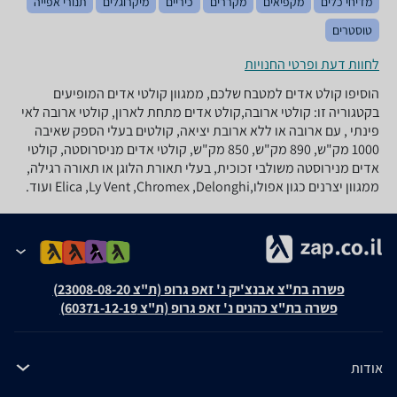
מדיחי כלים
מקפיאים
מקררים
כיריים
מיקרוגלים
תנורי אפייה
טוסטרים
לחוות דעת ופרטי החנויות
הוסיפו קולט אדים למטבח שלכם, ממגוון קולטי אדים המופיעים
בקטגוריה זו: קולטי ארובה,קולט אדים מתחת לארון, קולטי ארובה לאי
פינתי , עם ארובה או ללא ארובת יציאה, קולטים בעלי הספק שאיבה
1000 מק"ש, 890 מק"ש, 850 מק"ש, קולטי אדים מניסרוסטה, קולטי
אדים מנירוסטה משולבי זכוכית, בעלי תאורת הלוגן או תאורה רגילה,
ממגוון יצרנים כגון אפולו,Elica ,Ly Vent ,Chromex ,Delonghi ועוד.
פשרה בת"צ אבנצ'יק נ' זאפ גרופ (ת"צ 23008-08-20)
פשרה בת"צ כהנים נ' זאפ גרופ (ת"צ 60371-12-19)
אודות