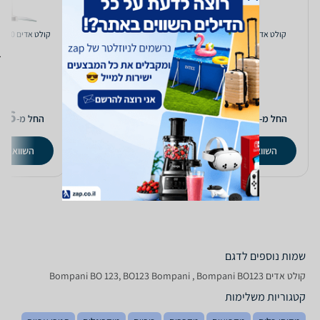
קולט אדים Teka CC485
קולט אדים Bompani BO101
קולט אדים Aeg X71453MI10
ISO
76
3,199
4,999
₪
₪
החל מ-
החל מ-
החל מ-
השוואת מחירים
השוואת מחירים
השוואת מ
שמות נוספים לדגם
קולט אדים Bompani BO 123, BO123 Bompani , Bompani BO123
קטגוריות משלימות