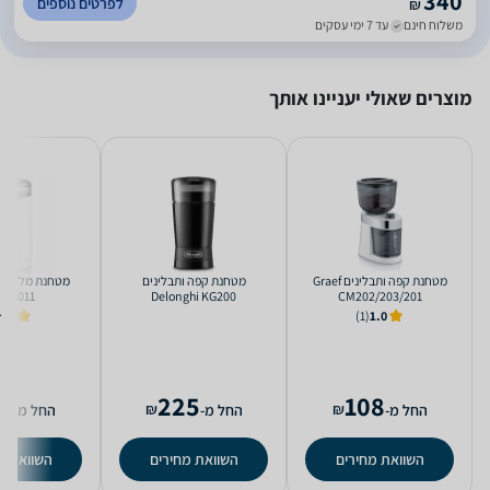
340
לפרטים נוספים
₪
משלוח חינם
עד 7 ימי עסקים
מוצרים שאולי יעניינו אותך
מטחנת ‏קפה ותבלינים Graef
מטחנת ‏קפה ותבלינים
M6A011
Delonghi KG200
CM202/203/201
5.0
(1)
1.0
8
225
108
₪
₪
החל מ-
החל מ-
החל מ-
השוואת מחירים
השוואת מחירים
השוואת מ