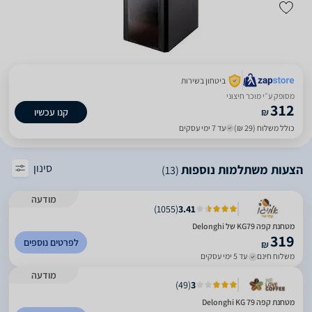
ביטחון בשירות
מסופק ע״י מוכר חיצוני
312
₪
קנו עכשיו
כולל משלוח (29 ₪)
עד 7 ימי עסקים
סינון
הצעות משתלמות נוספות
(13)
מודעה
)
1055
(
3.41
מטחנת קפה KG79 של Delonghi
319
לפרטים נוספים
₪
משלוח חינם
עד 5 ימי עסקים
מודעה
)
49
(
3
מטחנת קפה Delonghi KG 79