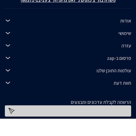
פשרה בת"צ כהנים נ' זאפ גרופ (ת"צ 60371-12-19)
אודות
שימושי
עזרה
פרסום ב-zap
עולמות התוכן שלנו
חוות דעת
הרשמה לקבלת עדכונים ומבצעים
כתובת דוא''ל
להורדת האפליקציה