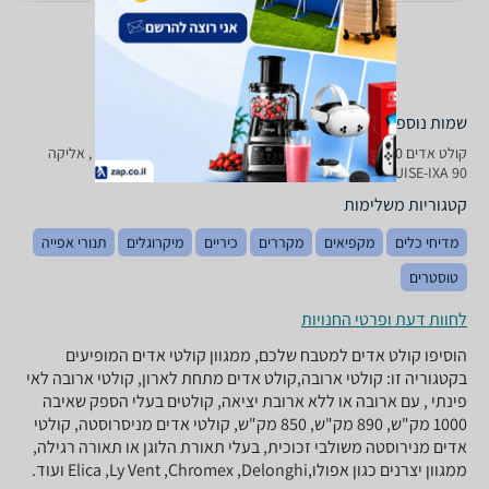
שמות נוספים לדגם
קולט אדים Elica CRUISE - IXA 90 אליקה, CRUISE-IXA 90 אליקה , אליקה
CRUISE-IXA 90
קטגוריות משלימות
מדיחי כלים
מקפיאים
מקררים
כיריים
מיקרוגלים
תנורי אפייה
טוסטרים
לחוות דעת ופרטי החנויות
הוסיפו קולט אדים למטבח שלכם, ממגוון קולטי אדים המופיעים
בקטגוריה זו: קולטי ארובה,קולט אדים מתחת לארון, קולטי ארובה לאי
פינתי , עם ארובה או ללא ארובת יציאה, קולטים בעלי הספק שאיבה
1000 מק"ש, 890 מק"ש, 850 מק"ש, קולטי אדים מניסרוסטה, קולטי
אדים מנירוסטה משולבי זכוכית, בעלי תאורת הלוגן או תאורה רגילה,
ממגוון יצרנים כגון אפולו,Elica ,Ly Vent ,Chromex ,Delonghi ועוד.