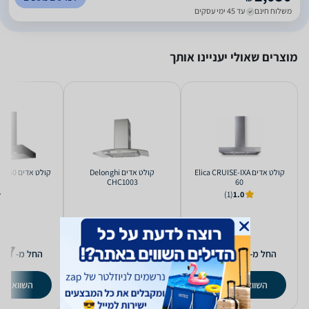
משלוח חינם
עד 45 ימי עסקים
מוצרים שאולי יעניינו אותך
קולט אדים Elica CRUISE-IXA
קולט אדים Delonghi
קולט אדים Elica LOL-BL/A60
CHC1003
60
(1)
1.0
87
2,908
1,647
₪
₪
החל מ-
החל מ-
החל מ-
השוואת מחירים
השוואת מחירים
השוואת מ