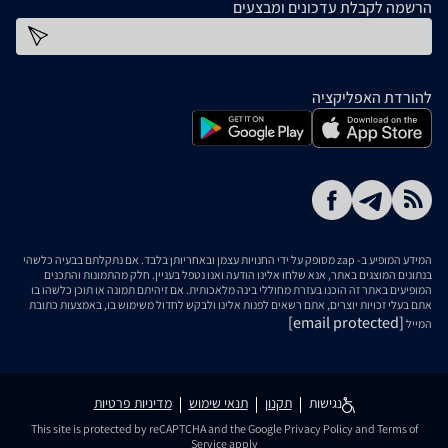
הרשמה לקבלת עדכונים ומבצעים
כתובת דוא''ל
להורדת האפליקציה
המידע המופיע ב- zap מסופק על ידי החנויות עצמן ובאחריותן בלבד. אם נתקלתם בבעיה כלשהי
בנתונים המוצגים באתר, אנא שלחו אלינו הודעה ואנו נטפל בעניין. חלק מהתמונות והתכנים
המופיעים באתר זה הוכנו בעזרת מחוללי בינה מלאכותית. אם זיהיתם תמונה או תוכן כלשהו בו
אתם בעלי זכויות יוצרים, אתם רשאים לפנות אלינו ולבקש לחדול משימוש בו, באמצעות כתובת
[email protected]
המייל
נגישות
תקנון
תנאי שימוש
מדיניות פרטיות
This site is protected by reCAPTCHA and the Google
Privacy Policy
and
Terms of
Service
apply