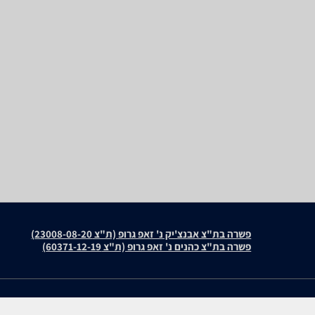
פשרה בת"צ אבנצ'יק נ' זאפ גרופ (ת"צ 23008-08-20)
פשרה בת"צ כהנים נ' זאפ גרופ (ת"צ 60371-12-19)
עולמות התוכן שלנו
חוות דעת