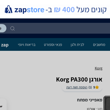
מחשבים
לבית ולגן
פנאי וספורט
בריאות ויופי
Korg
‏אורגן Korg PA300
5
(1)
הוספת חוות דעת
מאפייני מפתח
סוג:
אורגן