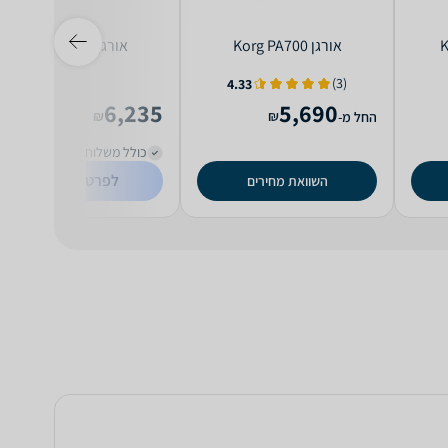
‏אורגן Korg PA700
‏אורגן Roland EA7
(3)
4.33
6,235
5,690
₪
₪
החל מ-
כולל משלוח (50 ₪)
לפרטים נוספים
השוואת מחירים