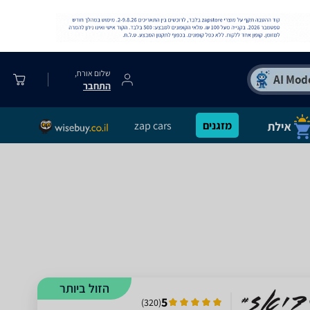
שלום אורח,
התחבר
מזגנים
zap cars
הזול ביותר
5
)
320
(