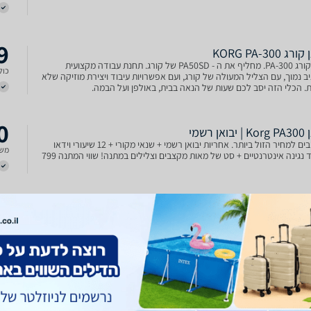
9
ג KORG PA-300
אורגן קורג PA-300. מחליף את ה - PA50SD של קורג. תחנת עבודה מקצועית
כולל
 נמוך, עם הצליל המעולה של קורג, ועם אפשרויות עיבוד ויצירת מוזיקה שלא
. הכלי הזה יסב לכם שעות של הנאה בבית, באולפן ועל הבמה.
0
ן רשמי
מתחייבים למחיר הזול ביותר. אחריות יבואן רשמי + שנאי מקורי + 12 שיעורי וידאו
משל
ללימוד נגינה אינטרנטיים + סט של מאות מקצבים וצלילים במתנה! שווי המתנה 799
0
Kor
61 Velocity sensitive keys 128 Voice polyphony 3-Band EQ for e
משל
channel RX sound technology 950 Sounds 310 Styles 1040 Avai
user style memory slots MP3 player Transposer 5" TFT Touc
colour display 16 Track backing sequencer USB-MIDI USB
0
Kor
הKorg Pa300 היא המקלדת הטובה ביותר לנגנים שמעוניינים להיכנס לתחום
משל