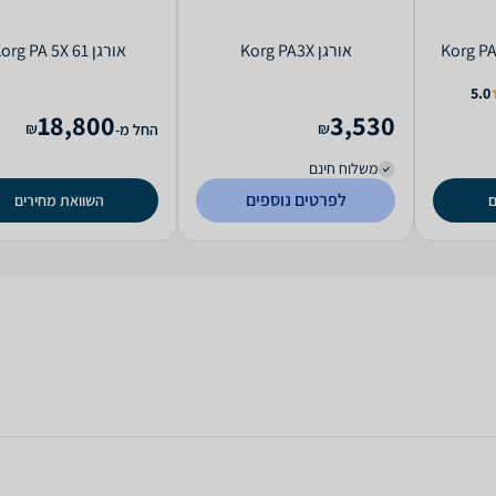
‏אורגן Korg PA3X
‏אורגן Korg PA 5X 61
5.0
18,800
3,530
₪
₪
החל מ-
משלוח חינם
לפרטים נוספים
ם
השוואת מחירים