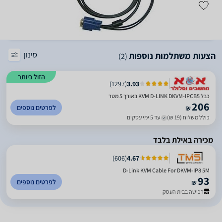
סינון
הצעות משתלמות נוספות
(2)
הזול ביותר
)
1297
(
3.93
כבל KVM D-LINK DKVM-IPCB5 באורך 5 מטר
206
לפרטים נוספים
₪
כולל משלוח (19 ₪)
עד 5 ימי עסקים
מכירה באילת בלבד
)
606
(
4.67
D-Link KVM Cable For DKVM-IP8 5M
93
לפרטים נוספים
₪
רכישה בבית העסק