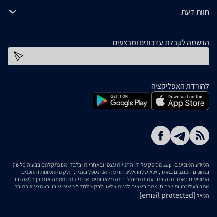
חוות דעת
הרשמה לקבלת עדכונים ומבצעים
כתובת דוא''ל
להורדת האפליקציה
המידע המופיע ב- zap מסופק על ידי החנויות עצמן ובאחריותן בלבד. אם נתקלתם בבעיה כלשהי
בנתונים המוצגים באתר, אנא שלחו אלינו הודעה ואנו נטפל בעניין. חלק מהתמונות והתכנים
המופיעים באתר זה הוכנו בעזרת מחוללי בינה מלאכותית. אם זיהיתם תמונה או תוכן כלשהו בו
אתם בעלי זכויות יוצרים, אתם רשאים לפנות אלינו ולבקש לחדול משימוש בו, באמצעות כתובת
[email protected]
המייל