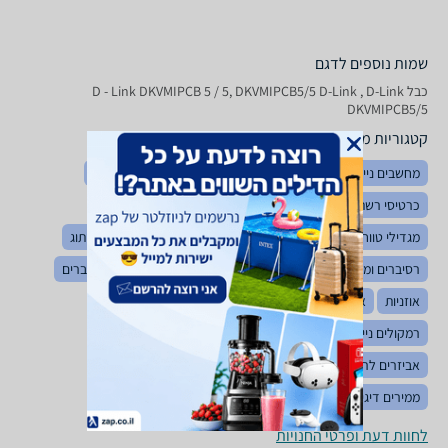
שמות נוספים לדגם
‏כבל D - Link DKVMIPCB 5 / 5, DKVMIPCB5/5 D-Link , D-Link
DKVMIPCB5/5
קטגוריות משלימות
מחשבים נייחים ממותגים
ארונות תקשורת ואביזרים
מעבדים
כרטיסי רשת
מחשבים נייחים
מחשבים ניידים
מגדילי טווח / Access Points
ראוטרים / נתבים
קופסאות מיתוג
רסיברים ומגברים
בידוריות
קומפקט דיסקים
רמקולים מוגברים
אוזניות
אביזרים לאוזניות
סטרימרים
מיקרופונים
רמקולים ניידים ואלחוטיים
פטיפונים
בית חכם
רמקולים
אביזרים לרמקולים
אביזרי חשמל ומפצלים
טלויזיות
ממירים דיגיטליים
מצלמות אבטחה
לחוות דעת ופרטי החנויות