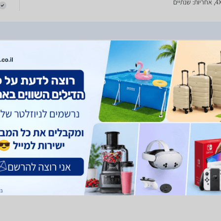
שנתיים
5
VOIP Station Gateway 4 Port (4X FXP +‎ 4X 
DVG-5004S Voice Features G.711 a-law 64K - Packet Inte
20/30/40/50/60 ms - Concurrent Calls: 4 ch @ 20 ms G.711 ?-law 
ר
Packet Interval: 20/30/40/50/60 ms - Concurrent Calls: 4 ch @ 
G.722 64K - Packet Interval: 20/30/40/50/60 ms - Con