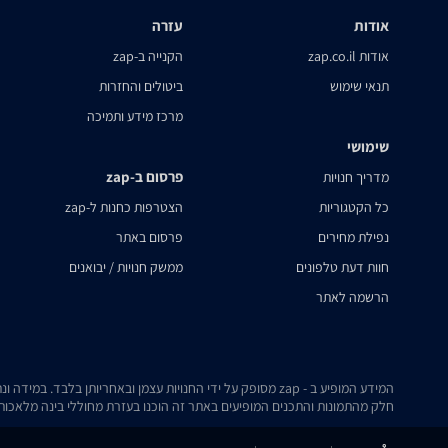
אודות
עזרה
אודות zap.co.il
הקנייה ב-zap
תנאי שימוש
ביטולים והחזרות
מרכז מידע ותמיכה
שימושי
פרסום ב-zap
מדריך חנויות
כל הקטגוריות
הצטרפות כחנות ל-zap
נפילת מחירים
פרסום באתר
חוות דעת טלפונים
ממשק חנויות / יבואנים
הרשמה לאתר
המידע המופיע ב - zap מסופק על ידי החנויות עצמן ובאחריותן בלבד. במידה ונתקלת בבעיה כלשהי בנתונים המוצגים באתר, אנא שלח אלינו הודעה ואנו נטפל בעניין.
חלק מהתמונות והתכנים המופיעים באתר זה הוכנו בעזרת מחוללי בינה מלאכותית