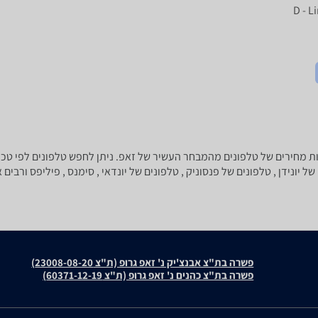
D - L
ל יונידן , טלפונים של פנסוניק , טלפונים של יונדאי , סימנס , פיליפס ורבים 
פשרה בת"צ אבנצ'יק נ' זאפ גרופ (ת"צ 23008-08-20)
פשרה בת"צ כהנים נ' זאפ גרופ (ת"צ 60371-12-19)