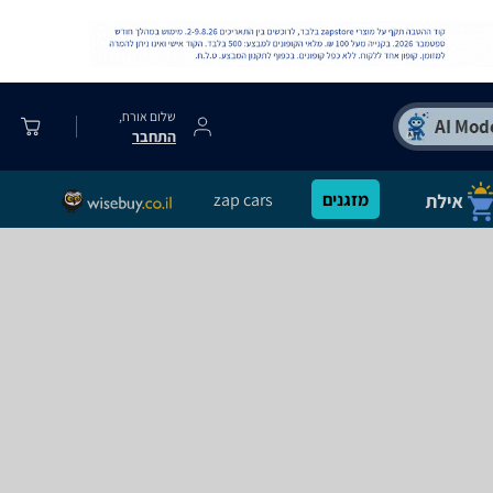
שלום אורח,
התחבר
מזגנים
zap cars