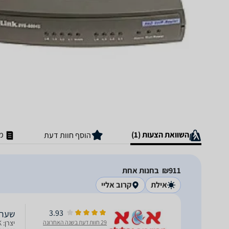
השוואת הצעות (1)
מ
הוסף חוות דעת
911‏₪
בחנות אחת
אילת
קרוב אליי
3.93
שער VOIP D-LINK DVG-5004S צבע 
29 חוות דעת בשנה האחרונה