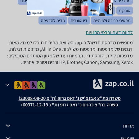
מתכלים למדפסות תלת מימד
מחשבי All in one
שרתי מדפסות
סורקים
סורקים יעודיים
מכונות צילום
מגרסות נייר
מכשירי כריכה ולמינציה
דיו וטונרים
מדיה להדפסה
לחוות דעת ופרטי החנויות
מחפשים מדפסת חדשה? ב-zap השוואת מחירים תוכלו למצוא מאות
דגמים של מדפסות: מדפסות משולבות All in One, מדפסות רגילות,
מדפסות לייזר, הזרקת דיו, תרמיות ועוד של מגוון המותגים המובילים:
HP, Brother, Canon, Samsung, Xerox ורבים וטובים אחרים.
פשרה בת"צ אבנצ'יק נ' זאפ גרופ (ת"צ 23008-08-20)
פשרה בת"צ כהנים נ' זאפ גרופ (ת"צ 60371-12-19)
אודות
שימושי