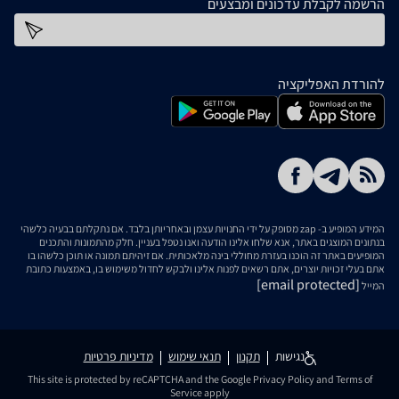
הרשמה לקבלת עדכונים ומבצעים
כתובת דוא''ל
להורדת האפליקציה
המידע המופיע ב- zap מסופק על ידי החנויות עצמן ובאחריותן בלבד. אם נתקלתם בבעיה כלשהי
בנתונים המוצגים באתר, אנא שלחו אלינו הודעה ואנו נטפל בעניין. חלק מהתמונות והתכנים
המופיעים באתר זה הוכנו בעזרת מחוללי בינה מלאכותית. אם זיהיתם תמונה או תוכן כלשהו בו
אתם בעלי זכויות יוצרים, אתם רשאים לפנות אלינו ולבקש לחדול משימוש בו, באמצעות כתובת
[email protected]
המייל
נגישות
תקנון
תנאי שימוש
מדיניות פרטיות
This site is protected by reCAPTCHA and the Google
Privacy Policy
and
Terms of
Service
apply