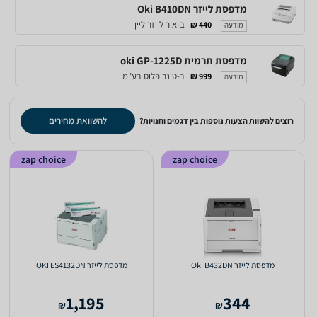
מדפסת לייזר Oki B410DN
ב-א.ר לייזר ליין
440 ₪
מודעה
מדפסת תרמית oki GP-1225D
ב-טונר פלוס בע"מ
999 ₪
מודעה
להשוואת מחירים
רוצים להשוות הצעות נוספות בין דגמים וחנויות?
zap choice
zap choice
מדפסת לייזר Oki B432DN
מדפסת לייזר OKI ES4132DN
1,195
344
₪
₪