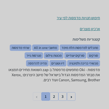
חיפוש חנויות מדפסות לפי עיר
ארכיון מוצרים
קטגוריות משלימות
מתכלים למדפסות תלת מימד
מחשבי All in one
שרתי מדפסות
סורקים
סורקים יעודיים
מכונות צילום
מגרסות נייר
מכשירי כריכה ולמינציה
דיו וטונרים
מדיה להדפסה
מדפסות - ‏Oki מחפשים מדפסת? ב-zap השוואת מחירים תמצאו
את מבחר המדפסות הגדול בישראל של מיטב היצרנים: Xerox,
Canon, Samsung, Brother ועוד רבים.
1
2
3