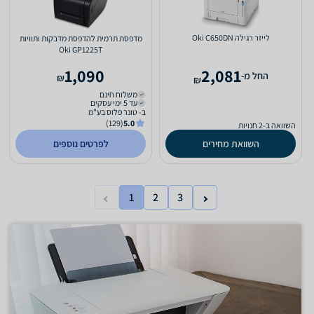
‏לייזר ‏רגילה Oki C650DN
‏מדפסת תרמית ‏להדפסת מדבקות ותוויות
Oki GP1225T
1,090
2,081
‫החל מ-
₪
₪
משלוח חינם
עד 5 ימי עסקים
ב- טונר פלוס בע"מ
(129)
5.0
השוואה ב-2 חנויות
השוואת מחירים
לפרטים נוספים
1
2
3