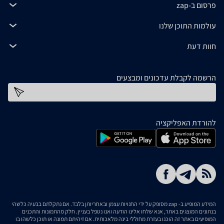
פרסום ב-zap
עולמות התוכן שלנו
חוות דעת
הרשמה לקבלת עדכונים ומבצעים
כתובת דוא''ל
להורדת האפליקציה
המידע המופיע ב- zap מסופק על ידי החנויות עצמן ובאחריותן בלבד. אם נתקלתם בבעיה כלשהי
בנתונים המוצגים באתר, אנא שלחו אלינו הודעה ואנו נטפל בעניין. חלק מהתמונות והתכנים
המופיעים באתר זה הוכנו בעזרת מחוללי בינה מלאכותית. אם זיהיתם תמונה או תוכן כלשהו בו