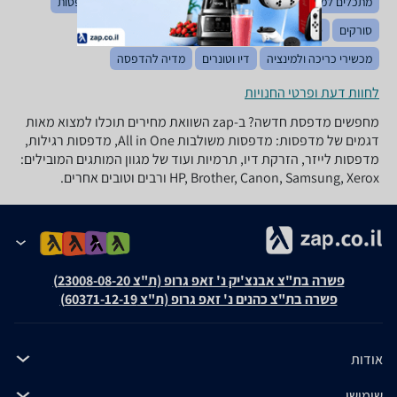
מתכלים למדפסות תלת מימד
מחשבי All in one
שרתי מדפסות
סורקים
סורקים יעודיים
מכונות צילום
מגרסות נייר
מכשירי כריכה ולמינציה
דיו וטונרים
מדיה להדפסה
לחוות דעת ופרטי החנויות
מחפשים מדפסת חדשה? ב-zap השוואת מחירים תוכלו למצוא מאות
דגמים של מדפסות: מדפסות משולבות All in One, מדפסות רגילות,
מדפסות לייזר, הזרקת דיו, תרמיות ועוד של מגוון המותגים המובילים:
HP, Brother, Canon, Samsung, Xerox ורבים וטובים אחרים.
פשרה בת"צ אבנצ'יק נ' זאפ גרופ (ת"צ 23008-08-20)
פשרה בת"צ כהנים נ' זאפ גרופ (ת"צ 60371-12-19)
אודות
שימושי