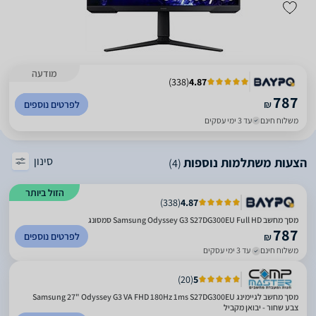
מודעה
)
338
(
4.87
787
₪
לפרטים נוספים
משלוח חינם
עד 3 ימי עסקים
סינון
הצעות משתלמות נוספות
(4)
הזול ביותר
)
338
(
4.87
מסך מחשב Samsung Odyssey G3 S27DG300EU Full HD סמסונג
787
לפרטים נוספים
₪
משלוח חינם
עד 3 ימי עסקים
)
20
(
5
מסך מחשב לגיימינג Samsung 27" Odyssey G3 VA FHD 180Hz 1ms S27DG300EU
צבע שחור - יבואן מקביל