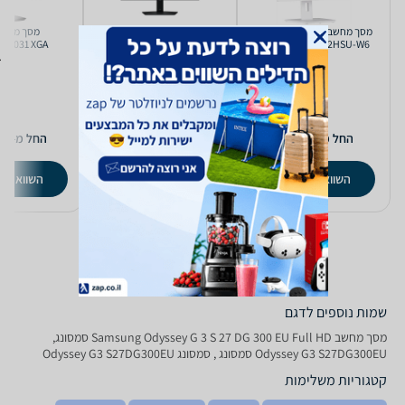
מסך מחשב ‏24 ‏אינטש iiYAMA
מסך מחשב Samsung
EE.031 XGA
Odyssey G6 S27FG602EU
ProLite XUB2492HSU-W6
QHD
Full HD
3
1,502
561
₪
₪
החל מ-
החל מ-
החל מ-
השוואת מחירים
השוואת מחירים
השוואת מ
שמות נוספים לדגם
מסך מחשב Samsung Odyssey G 3 S 27 DG 300 EU Full HD סמסונג,
Odyssey G3 S27DG300EU סמסונג , סמסונג Odyssey G3 S27DG300EU
קטגוריות משלימות