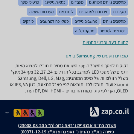
מחשבים נייחים ממותגים
מעבדים
כסאות גיימינג
כרטיסי מסך
מקלדות
זיכרונות למחשבים
לוחות אם
מערכות הפעלה
מחשבים נייחים
מחשבים ניידים
ספקי כח למחשבים
סורקים
רמקולים למחשב
מתקני תלייה
לחוות דעת ופרטי החנויות
מוצרים נוספים של Samsung בזאפ
זקוקים למסך מחשב? ב-zap השוואת מחירים תוכלו למצוא מאות
דגמים של מסכי LED למחשב בכל הגדלים: 24, 27, 32 ואף 34 אינץ'
בשלל רזולוציות של מיטב המותגים: Samsung, Dell, LG, Mag,
Xiaomi ועוד. תוכלו לסנן תוצאות לפי פאנל התצוגה, כגון IPS, VA או
OLED, ואף לפי סוג וכמות החיבורים – DP, DVI, HDMI ועוד.
פשרה בת"צ אבנצ'יק נ' זאפ גרופ (ת"צ 23008-08-20)
פשרה בת"צ כהנים נ' זאפ גרופ (ת"צ 60371-12-19)