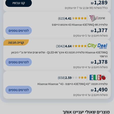
1,289
קנו עכשיו
₪
כולל משלוח (99 ₪)
עד 7 ימי עסקים
)
615
(
4.41
טלוויזיה Hisense 43E79NQ 4K ‏43 ‏אינטש הייסנס
1,377
לפרטים נוספים
₪
משלוח חינם
עד 5 ימי עסקים
קנייה חכמה
)
3042
(
4.64
Hisense 43E79NQ טלוויזיה חכמה 43 אינץ' QLED 4K - שלוש שנים אחריות ע''י היבואן
הרשמי
1,378
לפרטים נוספים
₪
משלוח חינם
עד 4 ימי עסקים
)
658
(
2.59
טלוויזיה חכמה "43 43E79NQ הייסנס - Hisense Hisense "43
1,490
לפרטים נוספים
₪
משלוח חינם
עד 4 ימי עסקים
מוצרים שאולי יעניינו אותך