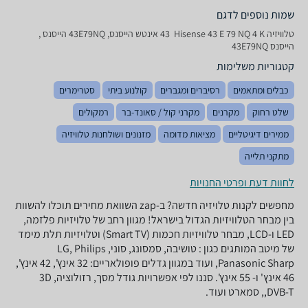
שמות נוספים לדגם
טלוויזיה Hisense 43 E 79 NQ 4 K ‏ 43 ‏אינטש הייסנס, 43E79NQ הייסנס ,
הייסנס 43E79NQ
קטגוריות משלימות
כבלים ומתאמים
רסיברים ומגברים
קולנוע ביתי
סטרימרים
שלט רחוק
מקרנים
מקרני קול / סאונד-בר
רמקולים
ממירים דיגיטליים
מציאות מדומה
מזנונים ושולחנות טלוויזיה
מתקני תלייה
לחוות דעת ופרטי החנויות
מחפשים לקנות טלויזיה חדשה? ב-zap השוואת מחירים תוכלו להשוות
בין מבחר הטלוויזיות הגדול בישראל! מגוון רחב של טלויזיות פלזמה,
LED ו-LCD, מבחר טלוויזיות חכמות (Smart TV) וטלויזיות תלת מימד
של מיטב המותגים כגון : טושיבה, סמסונג, סוני, LG, Philips
,Panasonic Sharp ועוד במגוון גדלים פופולאריים: 32 אינץ', 42 אינץ',
46 אינץ' ו- 55 אינץ'. סננו לפי אפשרויות גודל מסך, רזולוציה, 3D
,DVB-T, סמארט ועוד.