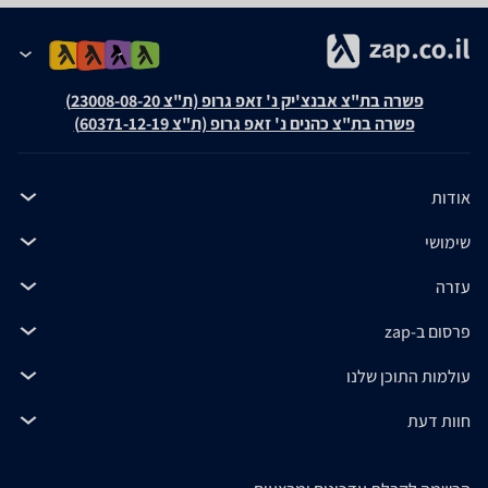
פשרה בת"צ אבנצ'יק נ' זאפ גרופ (ת"צ 23008-08-20)
פשרה בת"צ כהנים נ' זאפ גרופ (ת"צ 60371-12-19)
אודות
שימושי
עזרה
פרסום ב-zap
עולמות התוכן שלנו
חוות דעת