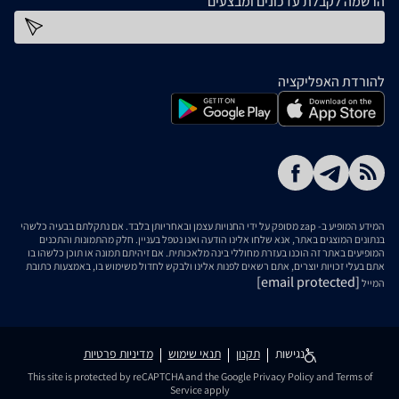
הרשמה לקבלת עדכונים ומבצעים
כתובת דוא''ל
להורדת האפליקציה
המידע המופיע ב- zap מסופק על ידי החנויות עצמן ובאחריותן בלבד. אם נתקלתם בבעיה כלשהי
בנתונים המוצגים באתר, אנא שלחו אלינו הודעה ואנו נטפל בעניין. חלק מהתמונות והתכנים
המופיעים באתר זה הוכנו בעזרת מחוללי בינה מלאכותית. אם זיהיתם תמונה או תוכן כלשהו בו
אתם בעלי זכויות יוצרים, אתם רשאים לפנות אלינו ולבקש לחדול משימוש בו, באמצעות כתובת
[email protected]
המייל
נגישות
תקנון
תנאי שימוש
מדיניות פרטיות
This site is protected by reCAPTCHA and the Google
Privacy Policy
and
Terms of
Service
apply