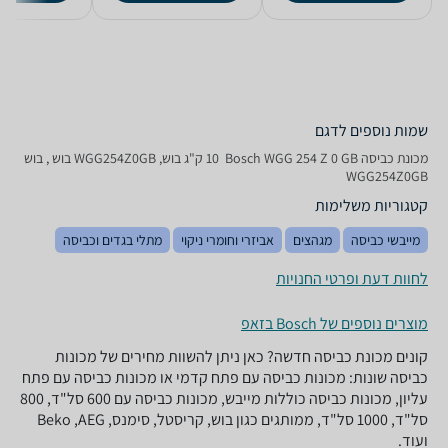
שמות נוספים לדגם
מכונת כביסה Bosch WGG 254 Z 0 GB ‏ 10 ‏ק"ג בוש, WGG254Z0GB בוש , בוש
WGG254Z0GB
קטגוריות משלימות
מייבשי כביסה
מגהצים
אביזרי וחומרי ניקוי
מתלי בגדים וכביסה
לחוות דעת ופרטי החנויות
מוצרים נוספים של Bosch בזאפ
קונים מכונת כביסה חדשה? כאן ניתן להשוות מחירים של מכונות
כביסה שונות: מכונות כביסה עם פתח קדמי או מכונות כביסה עם פתח
עליון, מכונות כביסה כוללות מייבש, מכונות כביסה עם 600 סל"ד, 800
סל"ד, 1000 סל"ד, ממותגים כגון בוש, קריסטל, סימנס, Beko ,AEG
ועוד.