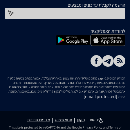
הרשמה לקבלת עדכונים ומבצעים
כתובת דוא''ל
להורדת האפליקציה
המידע המופיע ב- zap מסופק על ידי החנויות עצמן ובאחריותן בלבד. אם נתקלתם בבעיה כלשהי
בנתונים המוצגים באתר, אנא שלחו אלינו הודעה ואנו נטפל בעניין. חלק מהתמונות והתכנים
המופיעים באתר זה הוכנו בעזרת מחוללי בינה מלאכותית. אם זיהיתם תמונה או תוכן כלשהו בו
אתם בעלי זכויות יוצרים, אתם רשאים לפנות אלינו ולבקש לחדול משימוש בו, באמצעות כתובת
[email protected]
המייל
נגישות
תקנון
תנאי שימוש
מדיניות פרטיות
This site is protected by reCAPTCHA and the Google
Privacy Policy
and
Terms of