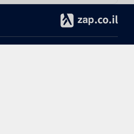
אודות
עזרה
אודות zap.co.il
הקנייה ב-zap
תנאי שימוש
ביטולים והחזרות
מרכז מידע ותמיכה
שימושי
פרסום ב-zap
מדריך חנויות
כל הקטגוריות
הצטרפות כחנות ל-zap
נפילת מחירים
פרסום באתר
חוות דעת בשמים לגבר
ממשק חנויות / יבואנים
הרשמה לאתר