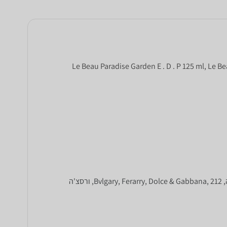
Le Beau Paradise Garden E . D . P 125 ml, Le Beau Para
בקטגוריה זו תוכלו להשוות מחירים בין מגוון בשמים ואפטר שייב של Hugo Boss, קלוין קליין,Giorgio Arnani, ראלף לורן, קרולינה הררה, Bvlgary, Ferarry, Dolce & Gabbana, 212, ורסצ'ה