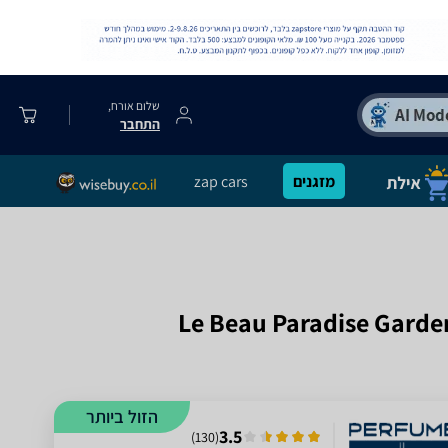
שלום אורח,
התחבר
מזגנים
zap cars
הזול ביותר
3.5
)
130
(