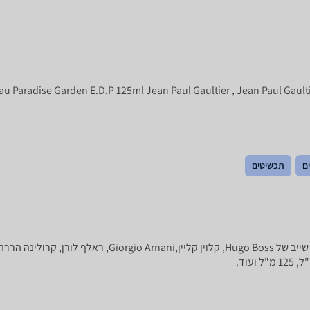
dise Garden E.D.P 125ml Jean Paul Gaultier , Jean Paul Gaultier Le Beau Paradise
ים
תכשיטים