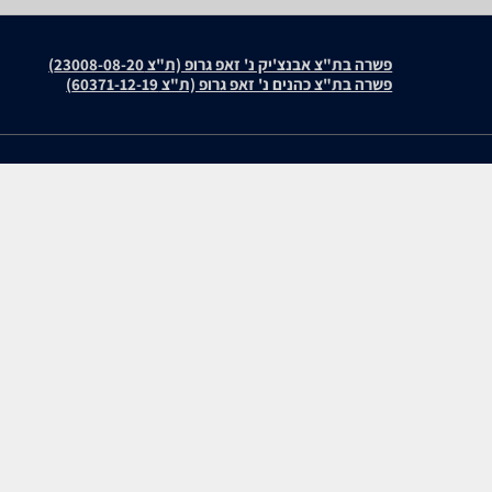
פשרה בת"צ אבנצ'יק נ' זאפ גרופ (ת"צ 23008-08-20)
פשרה בת"צ כהנים נ' זאפ גרופ (ת"צ 60371-12-19)
עולמות התוכן שלנו
חוות דעת
תיירות
Bleu De Chanel 100ml E.
סופרמרקטים
Bleu de Chanel E.D.P 15
מוצרים מבוקשים
Polo E.D.T 118ml
Bleu De Chanel 100ml Pa
zap cars
Sauvage E.D.T 100ml
WiseBuy
שיווק לעסקים
Bleu De Chanel E.D.P 10
Y E.D.P 100ml
Aventus E.D.P 100ml