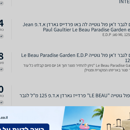
INT
4
בושם לגבר ז'אן פול גוטייה לה באו פרדייס גארדן א.ד.פ Jean
Paul Gaultier Le Beau Paradise Garden e
כולל
8
בושם לגבר ז'אן פול גוטייה Le Beau Paradise Garden E.D.P
1
משל
Le Beau Paradise Garden *ניתן להחזיר מוצר תוך 14 יום מיום קבלתו כל עוד
סגור באריזתו המקורית ומנוילן
0
"LE BEAU" פרדייז גארדן א.ד.פ 125 מ"ל לגבר
כולל
6
גאן פול גוטיה לה ביו פרדייס גרדן לגבר 125מל אדפ - JEAN
PAUL GAULTIER LA BEAU PARADISE GARDEN FOR
משל