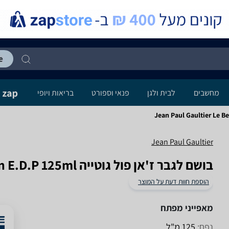
מחשבים
לבית ולגן
פנאי וספורט
בריאות ויופי
Jean Paul Gaultier Le B
Jean Paul Gaultier
בושם לגבר ז'אן פול גוטייה Le Beau Paradise Garden E.D.P 125ml
הוספת חוות דעת על המוצר
מאפייני מפתח
נפח:
125 מ"ל