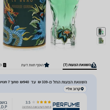
השוואת הצעות (7)
מ
הוסף חוות דעת
השוואת הצעות החל מ-
עד
339‏ ₪
940‏₪
מתוך 7 חנויות
קרוב אליי
3.5
.D.P
4 חוות דעת בשנה האחרונה