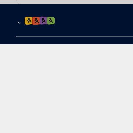
הרשמה לקבלת עדכונים ומבצעים
כתובת דוא''ל
להורדת האפליקציה