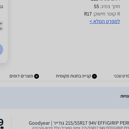
חתך צמיג:
55
צמ
R קוטר חישוק:
R17
למפרט המלא >
רט טכני
קנייה בחנות מקומית
מוצרים דומים
9
215/55R17 94V EFFIGIRIP P גודייר | Goodyear
215/55R17 94V EFFIG צמיגי המוביל כולל פירוק והרכבה
ש