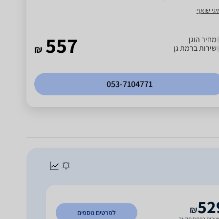
יגי שואף
557
מחיר הוגן
שירות ב
רמת גן
₪
053-7104771
52
₪
לפרטים נוספים
ירות בפתח תקווה