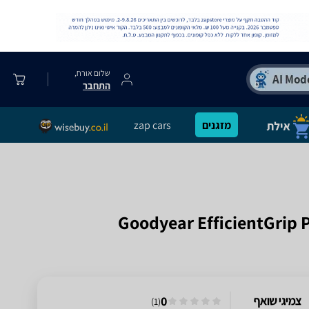
שלום אורח,
התחבר
מזגנים
zap cars
0
)
1
(