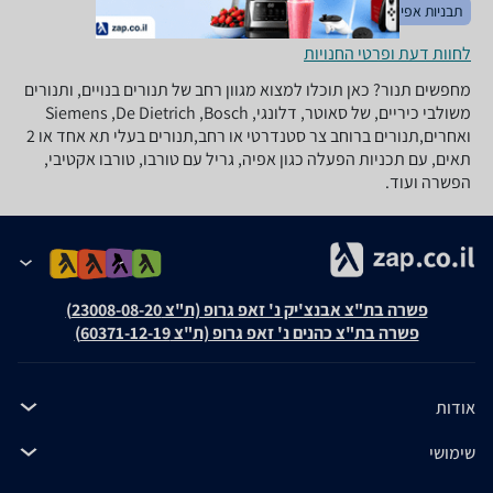
תבניות אפיה וחימום
כלי אוכל
לחוות דעת ופרטי החנויות
מחפשים תנור? כאן תוכלו למצוא מגוון רחב של תנורים בנויים, ותנורים
משולבי כיריים, של סאוטר, דלונגי, Siemens ,De Dietrich ,Bosch
ואחרים,תנורים ברוחב צר סטנדרטי או רחב,תנורים בעלי תא אחד או 2
תאים, עם תכניות הפעלה כגון אפיה, גריל עם טורבו, טורבו אקטיבי,
הפשרה ועוד.
פשרה בת"צ אבנצ'יק נ' זאפ גרופ (ת"צ 23008-08-20)
פשרה בת"צ כהנים נ' זאפ גרופ (ת"צ 60371-12-19)
אודות
שימושי