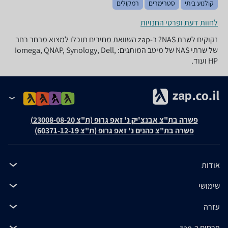
קולנוע ביתי
סטרימרים
רמקולים
לחוות דעת ופרטי החנויות
זקוקים לשרת NAS? ב-zap השוואת מחירים תוכלו למצוא מבחר רחב
של שרתי NAS של מיטב המותגים: Iomega, QNAP, Synology, Dell,
HP ועוד.
פשרה בת"צ אבנצ'יק נ' זאפ גרופ (ת"צ 23008-08-20)
פשרה בת"צ כהנים נ' זאפ גרופ (ת"צ 60371-12-19)
אודות
שימושי
עזרה
פרסום ב-zap