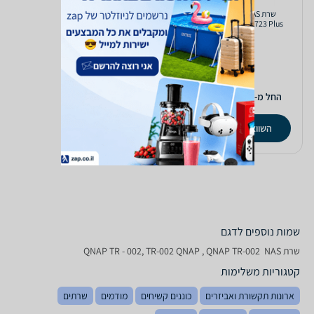
שרת NAS ‏ Synology
שרת NAS ‏ QNAP TS-233
DiskStation DS723 Plus
857
2,736
₪
₪
החל מ-
החל מ-
השוואת מחירים
השוואת מחירים
שמות נוספים לדגם
שרת NAS ‏ QNAP TR - 002, TR-002 QNAP , QNAP TR-002
קטגוריות משלימות
ארונות תקשורת ואביזרים
כוננים קשיחים
מודמים
שרתים