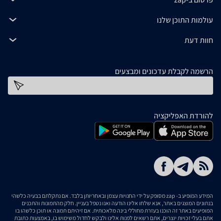
עולמות התוכן שלנו
חוות דעת
הרשמה לקבלת עדכונים ומבצעים
כתובת דוא''ל
להורדת האפליקציה
המידע המופיע ב- zap מסופק על ידי החנויות עצמן ובאחריותן בלבד. אם נתקלתם בבעיה כלשהי
בנתונים המוצגים באתר, אנא שלחו אלינו הודעה ואנו נטפל בעניין. חלק מהתמונות והתכנים
המופיעים באתר זה הוכנו בעזרת מחוללי בינה מלאכותית. אם זיהיתם תמונה או תוכן כלשהו בו
אתם בעלי זכויות יוצרים, אתם רשאים לפנות אלינו ולבקש לחדול משימוש בו, באמצעות כתובת