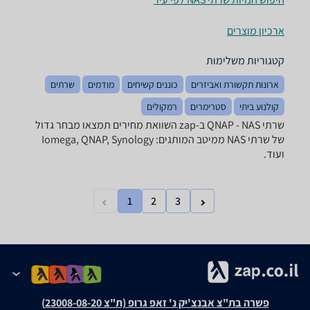
ארכיון מוצרים
קטגוריות משלימות
ארונות תקשורת ואביזרים
כוננים קשיחים
מודמים
שרתים
קולנוע ביתי
סטרימרים
רמקולים
שרתי NAS - ‏QNAP ב-zap השוואת מחירים תמצאו מבחר גדול
של שרתי NAS ממיטב המותגים: Iomega, QNAP, Synology
ועוד.
1
2
3
פשרה בת"צ אבנצ'יק נ' זאפ גרופ (ת"צ 23008-08-20)