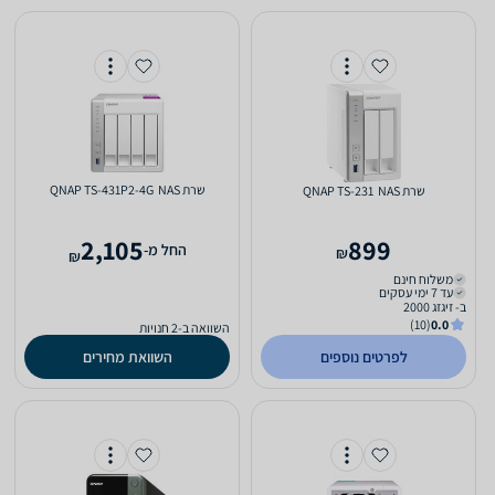
שרת NAS ‏ QNAP TS-431P2-4G
שרת NAS ‏ QNAP TS-231
2,105
899
‫החל מ-
₪
₪
משלוח חינם
עד 7 ימי עסקים
ב- זיגזג 2000
(10)
0.0
השוואה ב-2 חנויות
לפרטים נוספים
השוואת מחירים