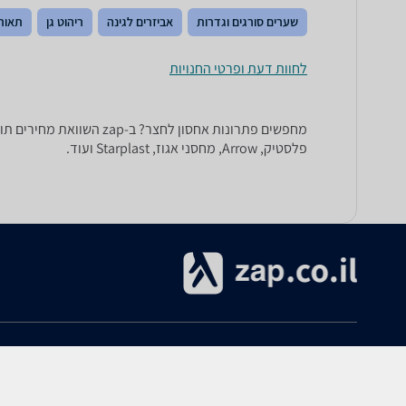
שערים סורגים וגדרות
אביזרים לגינה
ריהוט גן
תאורת
לחוות דעת ופרטי החנויות
מחפשים פתרונות אחסון ל
פלסטיק, Arrow, מחסני אגוז, Starplast ועוד.
אודות
עזרה
אודות zap.co.il
הקנייה ב-zap