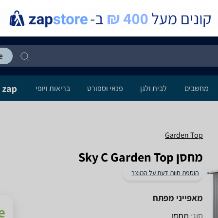
מחשבים
לבית ולגן
פנאי וספורט
בריאות ויופי
Garden Top
‏מחסן Sky C Garden Top
הוספת חוות דעת על המוצר
מאפייני מפתח
סוג:
מחסן