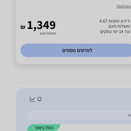
iTechsto
1,349
דירוג החנות 4.67
משלוח חינם
₪
עד 14 ימי עסקים
משלוח חינם
לפרטים נוספים
ה.
הזול ביותר