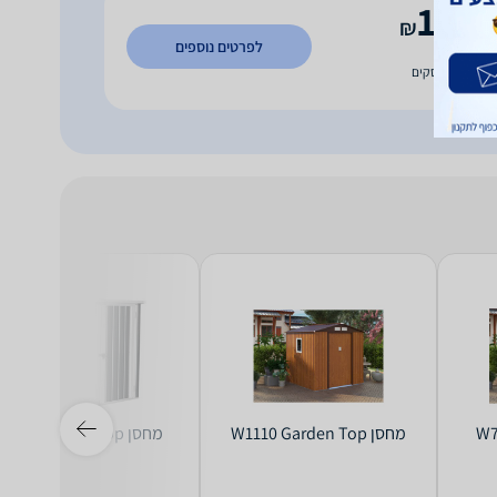
1,89
₪
לפרטים נוספים
וח חינם
עד 14 ימי עסקים
‏מחסן W1110 Garden Top
‏מחסן F10K Garden Top