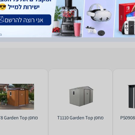
9
 לגינה Garden Top דגם skyC
משל
‏מחסן T1110 Garden Top
‏מחסן W78 Garden Top