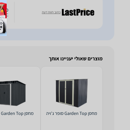
מחסן מתכת
כתוב חוות דעת
skyC
מוצרים שאולי יעניינו אותך
‏מחסן Garden Top סופר ג'ויה
‏מחסן PS0908 Garden Top