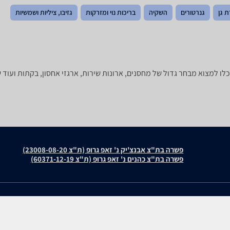
 גן
גנרטורים
השקיה
בריכות נוי ומזרקות
גזיבו, ציליות ושמשיות
חצר? ב-zap השוואת מחירים תוכלו למצוא מבחר גדול של מחסנים, ארונות שירות, ארגזי אחסון,
פשרה בת"צ אבנצ'יק נ' זאפ גרופ (ת"צ 23008-08-20)
פשרה בת"צ כהנים נ' זאפ גרופ (ת"צ 60371-12-19)
עולמות התוכן שלנו
חוות דעת
תיירות
6280 166455 Utility Mat